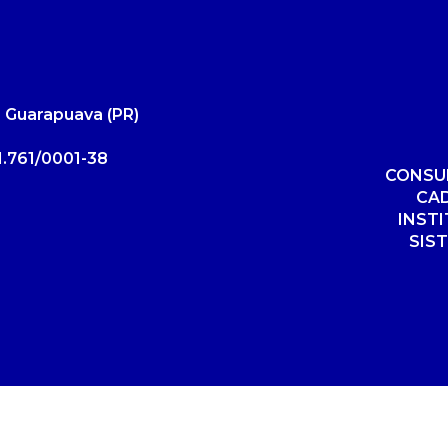
 Guarapuava (PR)
.761/0001-38
CONSUL
CA
INST
SIS