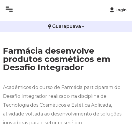
Login
Histórico
Administração
Vestibular de Inverno
2ª Via de Boleto
Avalie a Campo Real
Guarapuava
Reitoria
Arquitetura e Urbanismo
Vestibular de Medicina
Atestado de Matrícula
Bolsas e Incentivos
Farmácia desenvolve
Infraestrutura
Biomedicina
Atividades Complementares e Sociais
CPA
produtos cosméticos em
Desafio Integrador
Editais
Ciências Contábeis
Biblioteca
COLAP
Publicações Institucionais
Direito
Calendário Acadêmico
Comissão de Ética no Uso de Animais
Acadêmicos do curso de Farmácia participaram do
Desafio Integrador realizado na disciplina de
Enfermagem
Calendário de Provas
Comitê de Ética em Pesquisa
Tecnologia dos Cosméticos e Estética Aplicada,
Engenharia Agronômica
Carteirinha de Estudante
Diploma Digital
atividade voltada ao desenvolvimento de soluções
inovadoras para o setor cosmético.
Engenharia Civil
Central de Estágios - TCC
Educação em Direitos Humanos