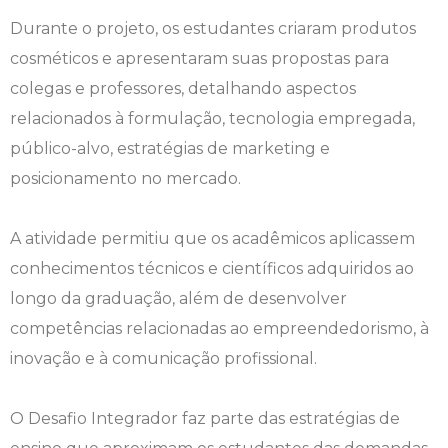
Durante o projeto, os estudantes criaram produtos
Engenharia de Software
Ensalamento
Editais
cosméticos e apresentaram suas propostas para
Engenharia Elétrica
Horário de Aulas
Extensão
colegas e professores, detalhando aspectos
relacionados à formulação, tecnologia empregada,
Engenharia Mecânica
Manual do Acadêmico
Infocampo
público-alvo, estratégias de marketing e
posicionamento no mercado.
Farmácia
Manual de Formatura
Intercampo
A atividade permitiu que os acadêmicos aplicassem
Fisioterapia
Manual de Trabalhos Acadêmicos
Logos Campo Real
conhecimentos técnicos e científicos adquiridos ao
Medicina
Minha Biblioteca
NAPP e NAPC
longo da graduação, além de desenvolver
competências relacionadas ao empreendedorismo, à
Medicina Veterinária
Núcleo de Apoio Psicopedagógico
Portal do Egresso
inovação e à comunicação profissional.
Nutrição
Ouvidoria
Portal do RH
O Desafio Integrador faz parte das estratégias de
Odontologia
Plano de Ensino
Programa de Monitoria