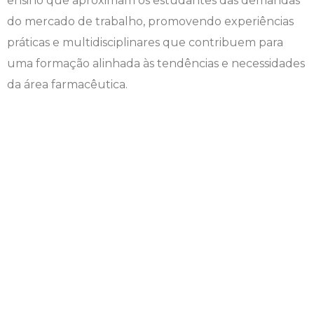
ensino que aproximam os estudantes das demandas
do mercado de trabalho, promovendo experiências
Psicologia
Segunda Chamada
Publicações Científicas
práticas e multidisciplinares que contribuem para
uma formação alinhada às tendências e necessidades
Publicidade e Propaganda
Seguro Escolar
Revistas Campo Real
da área farmacêutica.
Sapien
WhatsApp Campo Real
Simulado Preparatório