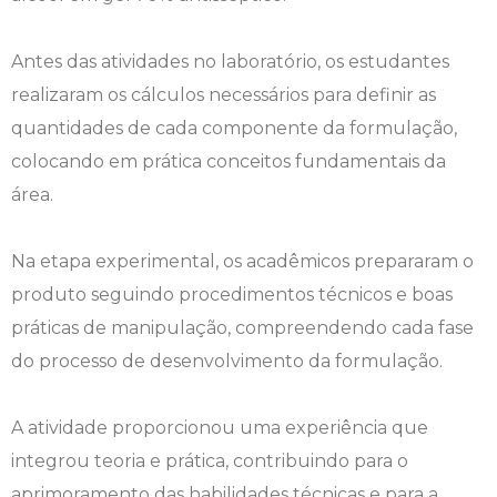
Engenharia de Software
Ensalamento
Editais
Antes das atividades no laboratório, os estudantes
realizaram os cálculos necessários para definir as
Engenharia Elétrica
Horário de Aulas
Extensão
quantidades de cada componente da formulação,
Engenharia Mecânica
Manual do Acadêmico
Infocampo
colocando em prática conceitos fundamentais da
área.
Farmácia
Manual de Formatura
Intercampo
Na etapa experimental, os acadêmicos prepararam o
Fisioterapia
Manual de Trabalhos Acadêmicos
Logos Campo Real
produto seguindo procedimentos técnicos e boas
Medicina
Minha Biblioteca
NAPP e NAPC
práticas de manipulação, compreendendo cada fase
do processo de desenvolvimento da formulação.
Medicina Veterinária
Núcleo de Apoio Psicopedagógico
Portal do Egresso
A atividade proporcionou uma experiência que
Nutrição
Ouvidoria
Portal do RH
integrou teoria e prática, contribuindo para o
Odontologia
Plano de Ensino
Programa de Monitoria
aprimoramento das habilidades técnicas e para a