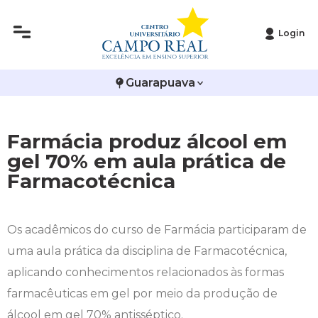
Login
Histórico
Administração
Vestibular de Inverno
2ª Via de Boleto
Avalie a Campo Real
Guarapuava
Reitoria
Arquitetura e Urbanismo
Vestibular de Medicina
Atestado de Matrícula
Bolsas e Incentivos
Infraestrutura
Biomedicina
Atividades Complementares e Sociais
CPA
Farmácia produz álcool em
gel 70% em aula prática de
Editais
Ciências Contábeis
Biblioteca
COLAP
Farmacotécnica
Publicações Institucionais
Direito
Calendário Acadêmico
Comissão de Ética no Uso de Animais
Os acadêmicos do curso de Farmácia participaram de
Enfermagem
Calendário de Provas
Comitê de Ética em Pesquisa
uma aula prática da disciplina de Farmacotécnica,
Engenharia Agronômica
Carteirinha de Estudante
Diploma Digital
aplicando conhecimentos relacionados às formas
farmacêuticas em gel por meio da produção de
Engenharia Civil
Central de Estágios - TCC
Educação em Direitos Humanos
álcool em gel 70% antisséptico.