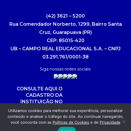
(42) 3621 – 5200
Rua Comendador Norberto, 1299, Bairro Santa
Cruz, Guarapuava (PR)
CEP: 85015-420
UB – CAMPO REAL EDUCACIONAL S.A. – CNPJ
03.291.761/0001-38
Siga nossas redes sociais:
CONSULTE AQUI O
CADASTRO DA
INSTITUIÇÃO NO
SISTEMA E-MEC
Utilizamos cookies para melhorar sua experiência, personalizar
conteúdo e analisar o tráfego do site. Ao continuar navegando,
você concorda com as
Políticas de Cookies
e de
Privacidade