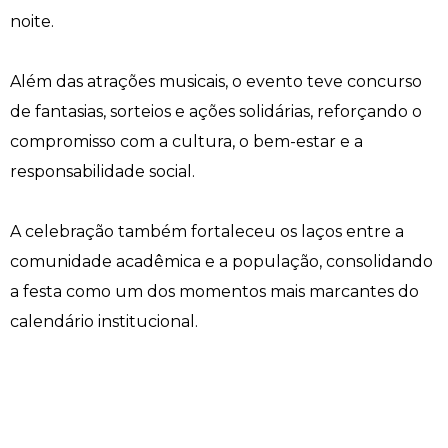
noite.
Engenharia de Software
Ensalamento
Editais
Além das atrações musicais, o evento teve concurso
Engenharia Elétrica
Horário de Aulas
Extensão
de fantasias, sorteios e ações solidárias, reforçando o
Engenharia Mecânica
Manual do Acadêmico
Infocampo
compromisso com a cultura, o bem-estar e a
responsabilidade social.
Farmácia
Manual de Formatura
Intercampo
A celebração também fortaleceu os laços entre a
Fisioterapia
Manual de Trabalhos Acadêmicos
Logos Campo Real
comunidade acadêmica e a população, consolidando
Medicina
Minha Biblioteca
NAPP e NAPC
a festa como um dos momentos mais marcantes do
calendário institucional.
Medicina Veterinária
Núcleo de Apoio Psicopedagógico
Portal do Egresso
Nutrição
Ouvidoria
Portal do RH
Odontologia
Plano de Ensino
Programa de Monitoria