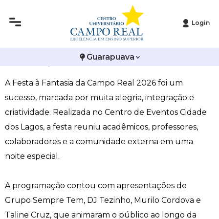
Login
Histórico
Administração
Vestibular de Inverno
2ª Via de Boleto
Avalie a Campo Real
Festa à Fantasia 2026 reúne acadêmicos em noite
Guarapuava
Reitoria
Arquitetura e Urbanismo
Vestibular de Medicina
Atestado de Matrícula
Bolsas e Incentivos
de integração e diversão
A Festa à Fantasia da Campo Real 2026 foi um
Infraestrutura
Biomedicina
Atividades Complementares e Sociais
CPA
sucesso, marcada por muita alegria, integração e
Editais
Ciências Contábeis
Biblioteca
COLAP
criatividade. Realizada no Centro de Eventos Cidade
dos Lagos, a festa reuniu acadêmicos, professores,
Publicações Institucionais
Direito
Calendário Acadêmico
Comissão de Ética no Uso de Animais
colaboradores e a comunidade externa em uma
noite especial.
Enfermagem
Calendário de Provas
Comitê de Ética em Pesquisa
A programação contou com apresentações de
Engenharia Agronômica
Carteirinha de Estudante
Diploma Digital
Grupo Sempre Tem, DJ Tezinho, Murilo Cordova e
Engenharia Civil
Central de Estágios - TCC
Educação em Direitos Humanos
Taline Cruz, que animaram o público ao longo da