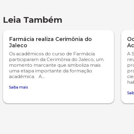
Leia Também
Farmácia realiza Cerimônia do
Od
Jaleco
Ac
Os acadêmicos do curso de Farmácia
A 
participaram da Cerimônia do Jaleco, um
re
momento marcante que simboliza mais
pr
uma etapa importante da formação
pr
acadêmica. A...
cie
hab
Saiba mais
Sai