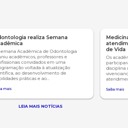
ontologia realiza Semana
Medicina
adêmica
atendim
de Vida
Semana Acadêmica de Odontologia
uniu acadêmicos, professores e
Os acadêm
ofissionais convidados em uma
participa
ogramação voltada à atualização
disciplina
ntífica, ao desenvolvimento de
vivencian
ilidades práticas e ao...
atendiment
ba mais
Saiba mais
LEIA MAIS NOTÍCIAS