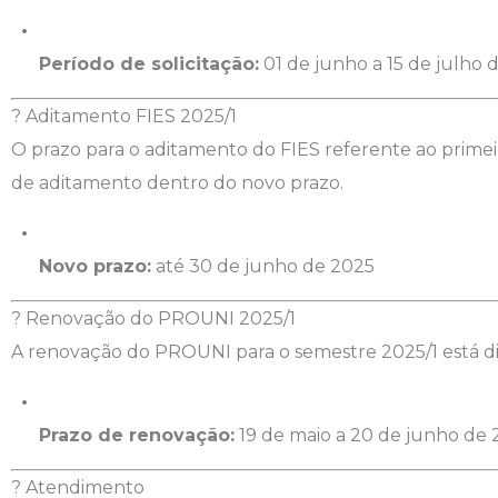
Engenharia de Software
Ensalamento
Editais
Período de solicitação:
01 de junho a 15 de julho 
Engenharia Elétrica
Horário de Aulas
Extensão
? Aditamento FIES 2025/1
O prazo para o aditamento do FIES referente ao prime
Engenharia Mecânica
Manual do Acadêmico
Infocampo
de aditamento dentro do novo prazo.
Farmácia
Manual de Formatura
Intercampo
Fisioterapia
Manual de Trabalhos Acadêmicos
Logos Campo Real
Novo prazo:
até 30 de junho de 2025
? Renovação do PROUNI 2025/1
Medicina
Minha Biblioteca
NAPP e NAPC
A renovação do PROUNI para o semestre 2025/1 está dis
Medicina Veterinária
Núcleo de Apoio Psicopedagógico
Portal do Egresso
Prazo de renovação:
19 de maio a 20 de junho de
Nutrição
Ouvidoria
Portal do RH
? Atendimento
Odontologia
Plano de Ensino
Programa de Monitoria