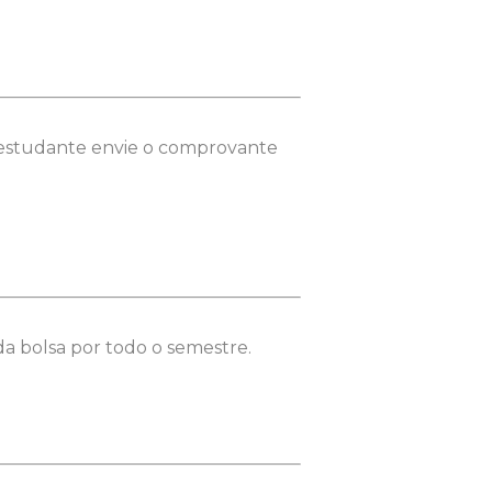
o estudante envie o comprovante
a bolsa por todo o semestre.