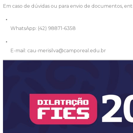
Em caso de dúvidas ou para envio de documentos, ent
Psicologia
Segunda Chamada
Publicações Científicas
WhatsApp: (42) 98871-6358
Publicidade e Propaganda
Seguro Escolar
Revistas Campo Real
Sapien
WhatsApp Campo Real
E-mail:
cau-merisilva@camporeal.edu.br
Simulado Preparatório