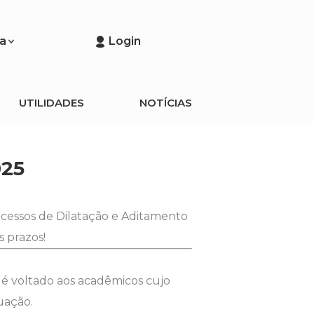
a
Login
UTILIDADES
NOTÍCIAS
025
ocessos de Dilatação e Aditamento
 prazos!
 é voltado aos acadêmicos cujo
uação.