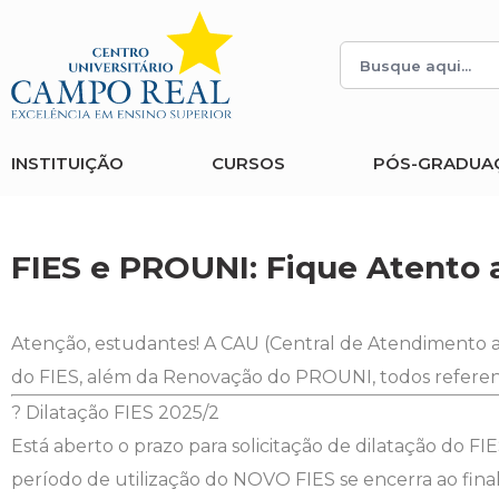
Histórico
Administração
Vestibular de Inverno
2ª Via de Boleto
Avalie a Campo Real
Reitoria
Arquitetura e Urbanismo
Vestibular de Medicina
Atestado de Matrícula
Bolsas e Incentivos
INSTITUIÇÃO
CURSOS
PÓS-GRADUA
Infraestrutura
Biomedicina
Atividades Complementares e Sociais
CPA
Editais
Ciências Contábeis
Biblioteca
COLAP
FIES e PROUNI: Fique Atento 
Publicações Institucionais
Direito
Calendário Acadêmico
Comissão de Ética no Uso de Animais
Atenção, estudantes! A CAU (Central de Atendimento ao
Enfermagem
Calendário de Provas
Comitê de Ética em Pesquisa
do FIES, além da Renovação do PROUNI, todos referente
? Dilatação FIES 2025/2
Engenharia Agronômica
Carteirinha de Estudante
Diploma Digital
Está aberto o prazo para solicitação de dilatação do 
período de utilização do NOVO FIES se encerra ao fina
Engenharia Civil
Central de Estágios - TCC
Educação em Direitos Humanos