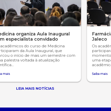
dicina organiza Aula Inaugural
Farmácia
m especialista convidado
Jaleco
 acadêmicos do curso de Medicina
Os acadêm
rticiparam da Aula Inaugural, que
participa
rcou o início de mais um semestre com
momento 
 palestra voltada à atualização
uma etap
ntífica...
acadêmica
ba mais
Saiba mais
LEIA MAIS NOTÍCIAS