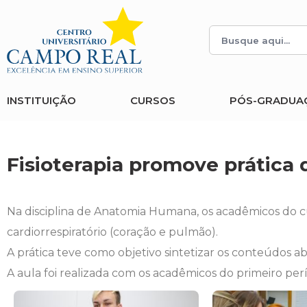
Histórico
Administração
Vestibular de Inverno
2ª Via de Boleto
Avalie a Campo Real
Reitoria
Arquitetura e Urbanismo
Vestibular de Medicina
Atestado de Matrícula
Bolsas e Incentivos
INSTITUIÇÃO
CURSOS
PÓS-GRADUA
Infraestrutura
Biomedicina
Atividades Complementares e Sociais
CPA
Editais
Ciências Contábeis
Biblioteca
COLAP
Fisioterapia promove prática 
Publicações Institucionais
Direito
Calendário Acadêmico
Comissão de Ética no Uso de Animais
Na disciplina de Anatomia Humana, os acadêmicos do cu
Enfermagem
Calendário de Provas
Comitê de Ética em Pesquisa
cardiorrespiratório (coração e pulmão).
A prática teve como objetivo sintetizar os conteúdos a
Engenharia Agronômica
Carteirinha de Estudante
Diploma Digital
A aula foi realizada com os acadêmicos do primeiro perí
Engenharia Civil
Central de Estágios - TCC
Educação em Direitos Humanos