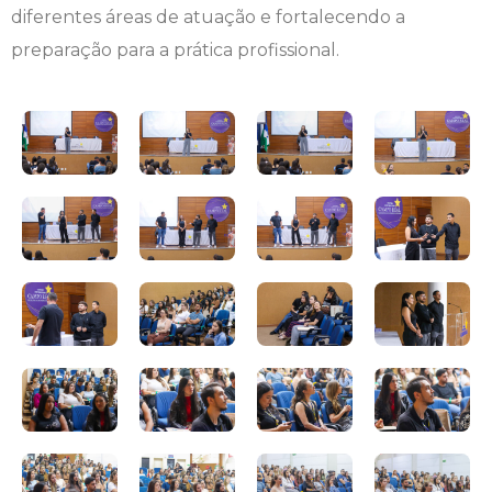
diferentes áreas de atuação e fortalecendo a
preparação para a prática profissional.
Psicologia
Segunda Chamada
Publicações Científicas
Publicidade e Propaganda
Seguro Escolar
Revistas Campo Real
Sapien
WhatsApp Campo Real
Simulado Preparatório