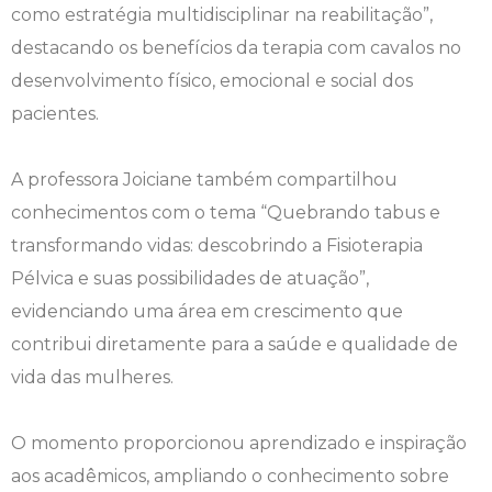
como estratégia multidisciplinar na reabilitação”,
Engenharia de Software
Ensalamento
Editais
destacando os benefícios da terapia com cavalos no
desenvolvimento físico, emocional e social dos
Engenharia Elétrica
Horário de Aulas
Extensão
pacientes.
Engenharia Mecânica
Manual do Acadêmico
Infocampo
A professora Joiciane também compartilhou
Farmácia
Manual de Formatura
Intercampo
conhecimentos com o tema “Quebrando tabus e
transformando vidas: descobrindo a Fisioterapia
Fisioterapia
Manual de Trabalhos Acadêmicos
Logos Campo Real
Pélvica e suas possibilidades de atuação”,
evidenciando uma área em crescimento que
Medicina
Minha Biblioteca
NAPP e NAPC
contribui diretamente para a saúde e qualidade de
Medicina Veterinária
Núcleo de Apoio Psicopedagógico
Portal do Egresso
vida das mulheres.
Nutrição
Ouvidoria
Portal do RH
O momento proporcionou aprendizado e inspiração
aos acadêmicos, ampliando o conhecimento sobre
Odontologia
Plano de Ensino
Programa de Monitoria