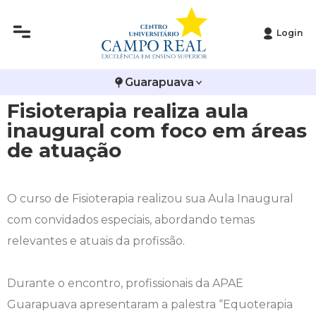
Login
Histórico
Administração
Vestibular de Inverno
2ª Via de Boleto
Avalie a Campo Real
Guarapuava
Reitoria
Arquitetura e Urbanismo
Vestibular de Medicina
Atestado de Matrícula
Bolsas e Incentivos
Fisioterapia realiza aula
Infraestrutura
Biomedicina
Atividades Complementares e Sociais
CPA
inaugural com foco em áreas
de atuação
Editais
Ciências Contábeis
Biblioteca
COLAP
Publicações Institucionais
Direito
Calendário Acadêmico
Comissão de Ética no Uso de Animais
O curso de Fisioterapia realizou sua Aula Inaugural
com convidados especiais, abordando temas
Enfermagem
Calendário de Provas
Comitê de Ética em Pesquisa
relevantes e atuais da profissão.
Engenharia Agronômica
Carteirinha de Estudante
Diploma Digital
Durante o encontro, profissionais da APAE
Guarapuava apresentaram a palestra “Equoterapia
Engenharia Civil
Central de Estágios - TCC
Educação em Direitos Humanos