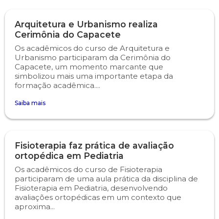
Psicologia
Segunda Chamada
Publicações Científicas
Arquitetura e Urbanismo realiza
Cerimônia do Capacete
Publicidade e Propaganda
Seguro Escolar
Revistas Campo Real
Os acadêmicos do curso de Arquitetura e
Urbanismo participaram da Cerimônia do
Capacete, um momento marcante que
Sapien
WhatsApp Campo Real
simbolizou mais uma importante etapa da
formação acadêmica....
Simulado Preparatório
Saiba mais
Fisioterapia faz prática de avaliação
ortopédica em Pediatria
Os acadêmicos do curso de Fisioterapia
participaram de uma aula prática da disciplina de
Fisioterapia em Pediatria, desenvolvendo
avaliações ortopédicas em um contexto que
aproxima...