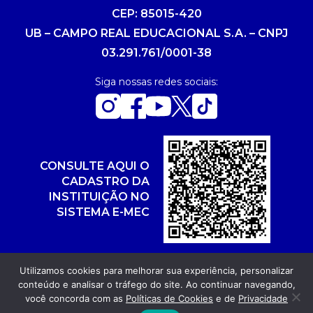
CEP: 85015-420
UB – CAMPO REAL EDUCACIONAL S.A. – CNPJ
03.291.761/0001-38
Siga nossas redes sociais:
CONSULTE AQUI O
CADASTRO DA
INSTITUIÇÃO NO
SISTEMA E-MEC
Utilizamos cookies para melhorar sua experiência, personalizar
conteúdo e analisar o tráfego do site. Ao continuar navegando,
Copyright 2026. Todos os direitos reservados.
você concorda com as
Políticas de Cookies
e de
Privacidade
Desenvolvimento: POR FUEL AGÊNCIA WEB