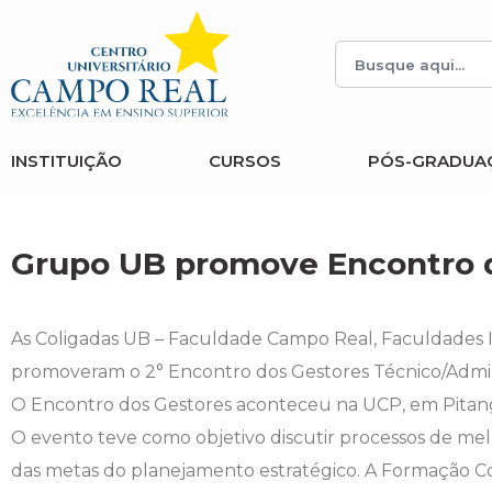
Histórico
Administração
Vestibular de Inverno
2ª Via de Boleto
Avalie a Campo Real
Reitoria
Arquitetura e Urbanismo
Vestibular de Medicina
Atestado de Matrícula
Bolsas e Incentivos
INSTITUIÇÃO
CURSOS
PÓS-GRADUA
Infraestrutura
Biomedicina
Atividades Complementares e Sociais
CPA
Editais
Ciências Contábeis
Biblioteca
COLAP
Grupo UB promove Encontro d
Publicações Institucionais
Direito
Calendário Acadêmico
Comissão de Ética no Uso de Animais
As Coligadas UB – Faculdade Campo Real, Faculdades 
Enfermagem
Calendário de Provas
Comitê de Ética em Pesquisa
promoveram o 2° Encontro dos Gestores Técnico/Admi
O Encontro dos Gestores aconteceu na UCP, em Pitanga,
Engenharia Agronômica
Carteirinha de Estudante
Diploma Digital
O evento teve como objetivo discutir processos de mel
das metas do planejamento estratégico. A Formação Con
Engenharia Civil
Central de Estágios - TCC
Educação em Direitos Humanos