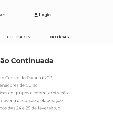
a
Login
UTILIDADES
NOTÍCIAS
ção Continuada
do Centro do Paraná (UCP) –
enadores de Curso.
icas de grupos e confraternização.
omover a discussão e elaboração
s dias 24 e 25 de fevereiro, o