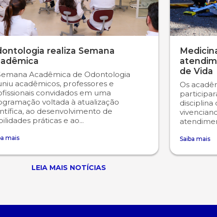
ontologia realiza Semana
Medicina
adêmica
atendim
de Vida
Semana Acadêmica de Odontologia
uniu acadêmicos, professores e
Os acadêm
ofissionais convidados em uma
participa
ogramação voltada à atualização
disciplina
ntífica, ao desenvolvimento de
vivencian
ilidades práticas e ao...
atendiment
ba mais
Saiba mais
LEIA MAIS NOTÍCIAS