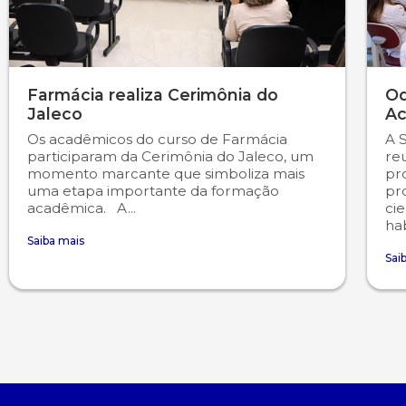
Psicologia
Segunda Chamada
Publicações Científicas
Publicidade e Propaganda
Seguro Escolar
Revistas Campo Real
Farmácia realiza Cerimônia do
Od
Jaleco
Ac
Sapien
WhatsApp Campo Real
Os acadêmicos do curso de Farmácia
A 
participaram da Cerimônia do Jaleco, um
re
momento marcante que simboliza mais
pr
Simulado Preparatório
uma etapa importante da formação
pr
acadêmica. A...
cie
hab
Saiba mais
Sai