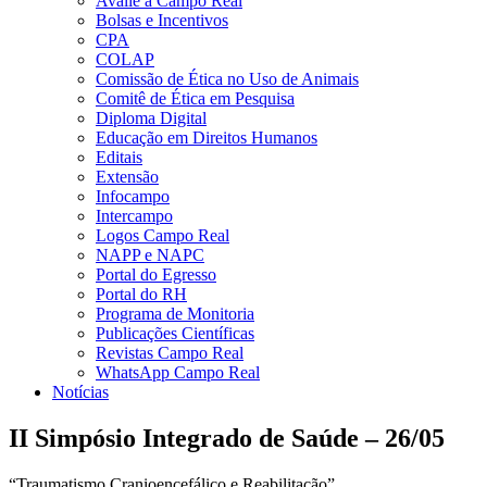
Avalie a Campo Real
Bolsas e Incentivos
CPA
COLAP
Comissão de Ética no Uso de Animais
Comitê de Ética em Pesquisa
Diploma Digital
Educação em Direitos Humanos
Editais
Extensão
Infocampo
Intercampo
Logos Campo Real
NAPP e NAPC
Portal do Egresso
Portal do RH
Programa de Monitoria
Publicações Científicas
Revistas Campo Real
WhatsApp Campo Real
Notícias
II Simpósio Integrado de Saúde – 26/05
“Traumatismo Cranioencefálico e Reabilitação”