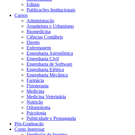
Editais
Publicações Institucionais
Cursos
Administração
Arquitetura e Urbanismo
Biomedicina
Ciências Contábeis
Direito
Enfermagem
Engenharia Agronômica
Engenharia Civil
Engenharia de Software
Engenharia Elétrica
Engenharia Mecânica
Farmácia
Fisioterapia
Medicina
Medicina Veterinária
Nutrição
Odontologia
Psicologia
Publicidade e Propaganda
Pós-Graduação
Como Ingressar
Vestibular de Inverno