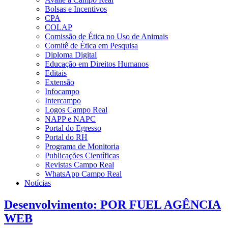
Bolsas e Incentivos
CPA
COLAP
Comissão de Ética no Uso de Animais
Comitê de Ética em Pesquisa
Diploma Digital
Educação em Direitos Humanos
Editais
Extensão
Infocampo
Intercampo
Logos Campo Real
NAPP e NAPC
Portal do Egresso
Portal do RH
Programa de Monitoria
Publicações Científicas
Revistas Campo Real
WhatsApp Campo Real
Notícias
Desenvolvimento: POR FUEL AGÊNCIA
WEB