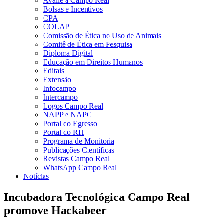
Avalie a Campo Real
Bolsas e Incentivos
CPA
COLAP
Comissão de Ética no Uso de Animais
Comitê de Ética em Pesquisa
Diploma Digital
Educação em Direitos Humanos
Editais
Extensão
Infocampo
Intercampo
Logos Campo Real
NAPP e NAPC
Portal do Egresso
Portal do RH
Programa de Monitoria
Publicações Científicas
Revistas Campo Real
WhatsApp Campo Real
Notícias
Incubadora Tecnológica Campo Real
promove Hackabeer