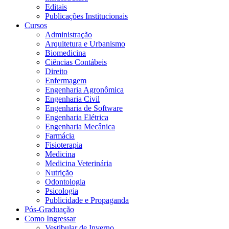
Editais
Publicações Institucionais
Cursos
Administração
Arquitetura e Urbanismo
Biomedicina
Ciências Contábeis
Direito
Enfermagem
Engenharia Agronômica
Engenharia Civil
Engenharia de Software
Engenharia Elétrica
Engenharia Mecânica
Farmácia
Fisioterapia
Medicina
Medicina Veterinária
Nutrição
Odontologia
Psicologia
Publicidade e Propaganda
Pós-Graduação
Como Ingressar
Vestibular de Inverno