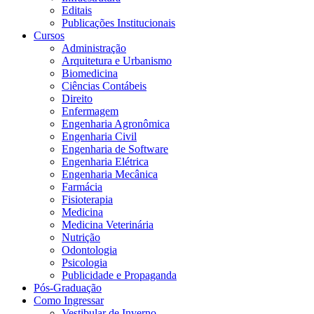
Editais
Publicações Institucionais
Cursos
Administração
Arquitetura e Urbanismo
Biomedicina
Ciências Contábeis
Direito
Enfermagem
Engenharia Agronômica
Engenharia Civil
Engenharia de Software
Engenharia Elétrica
Engenharia Mecânica
Farmácia
Fisioterapia
Medicina
Medicina Veterinária
Nutrição
Odontologia
Psicologia
Publicidade e Propaganda
Pós-Graduação
Como Ingressar
Vestibular de Inverno