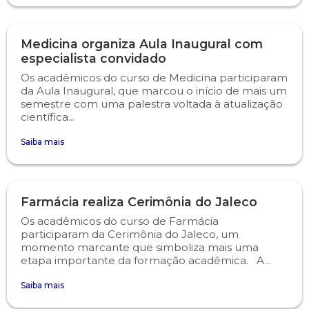
Psicologia
Segunda Chamada
Publicações Científicas
Medicina organiza Aula Inaugural com
especialista convidado
Publicidade e Propaganda
Seguro Escolar
Revistas Campo Real
Os acadêmicos do curso de Medicina participaram
da Aula Inaugural, que marcou o início de mais um
Sapien
WhatsApp Campo Real
semestre com uma palestra voltada à atualização
científica...
Simulado Preparatório
Saiba mais
Farmácia realiza Cerimônia do Jaleco
Os acadêmicos do curso de Farmácia
participaram da Cerimônia do Jaleco, um
momento marcante que simboliza mais uma
etapa importante da formação acadêmica. A...
Saiba mais