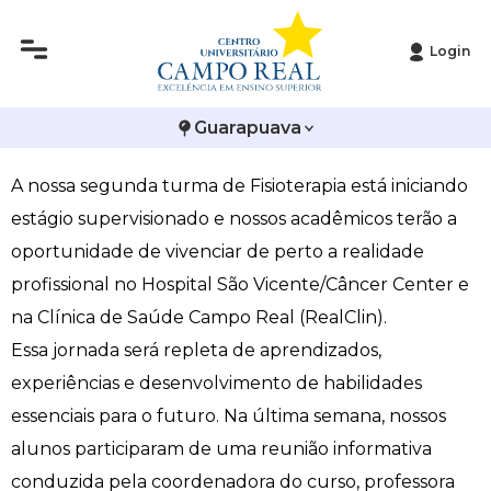
Login
Histórico
Administração
Vestibular de Inverno
2ª Via de Boleto
Avalie a Campo Real
Inicio do estágio supervisionado da segunda turma
Guarapuava
Reitoria
Arquitetura e Urbanismo
Vestibular de Medicina
Atestado de Matrícula
Bolsas e Incentivos
de Fisioterapia
A nossa segunda turma de Fisioterapia está iniciando
Infraestrutura
Biomedicina
Atividades Complementares e Sociais
CPA
estágio supervisionado e nossos acadêmicos terão a
Editais
Ciências Contábeis
Biblioteca
COLAP
oportunidade de vivenciar de perto a realidade
profissional no Hospital São Vicente/Câncer Center e
Publicações Institucionais
Direito
Calendário Acadêmico
Comissão de Ética no Uso de Animais
na Clínica de Saúde Campo Real (RealClin).
Essa jornada será repleta de aprendizados,
Enfermagem
Calendário de Provas
Comitê de Ética em Pesquisa
experiências e desenvolvimento de habilidades
essenciais para o futuro. Na última semana, nossos
Engenharia Agronômica
Carteirinha de Estudante
Diploma Digital
alunos participaram de uma reunião informativa
Engenharia Civil
Central de Estágios - TCC
Educação em Direitos Humanos
conduzida pela coordenadora do curso, professora