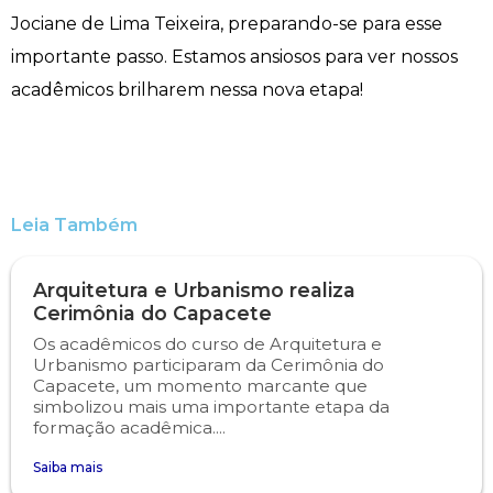
Jociane de Lima Teixeira, preparando-se para esse
Engenharia de Software
Ensalamento
Editais
importante passo. Estamos ansiosos para ver nossos
acadêmicos brilharem nessa nova etapa!
Engenharia Elétrica
Horário de Aulas
Extensão
Engenharia Mecânica
Manual do Acadêmico
Infocampo
Farmácia
Manual de Formatura
Intercampo
Leia Também
Fisioterapia
Manual de Trabalhos Acadêmicos
Logos Campo Real
Arquitetura e Urbanismo realiza
Cerimônia do Capacete
Medicina
Minha Biblioteca
NAPP e NAPC
Os acadêmicos do curso de Arquitetura e
Urbanismo participaram da Cerimônia do
Medicina Veterinária
Núcleo de Apoio Psicopedagógico
Portal do Egresso
Capacete, um momento marcante que
simbolizou mais uma importante etapa da
formação acadêmica....
Nutrição
Ouvidoria
Portal do RH
Saiba mais
Odontologia
Plano de Ensino
Programa de Monitoria