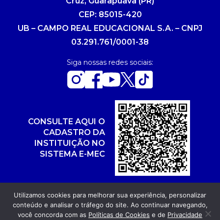
Cruz, Guarapuava (PR)
CEP: 85015-420
UB – CAMPO REAL EDUCACIONAL S.A. – CNPJ
03.291.761/0001-38
Siga nossas redes sociais:
CONSULTE AQUI O
CADASTRO DA
INSTITUIÇÃO NO
SISTEMA E-MEC
Utilizamos cookies para melhorar sua experiência, personalizar
conteúdo e analisar o tráfego do site. Ao continuar navegando,
Copyright 2026. Todos os direitos reservados.
você concorda com as
Políticas de Cookies
e de
Privacidade
Desenvolvimento: POR FUEL AGÊNCIA WEB