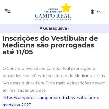
Login
Histórico
Administração
Vestibular de Inverno
2ª Via de Boleto
Avalie a Campo Real
Guarapuava
Reitoria
Arquitetura e Urbanismo
Vestibular de Medicina
Atestado de Matrícula
Bolsas e Incentivos
Inscrições do Vestibular de
Infraestrutura
Biomedicina
Atividades Complementares e Sociais
CPA
Medicina são prorrogadas
até 11/05
Editais
Ciências Contábeis
Biblioteca
COLAP
Publicações Institucionais
Direito
Calendário Acadêmico
Comissão de Ética no Uso de Animais
O Centro Universitário Campo Real prorrogou o
prazo das inscrições do Vestibular de Medicina, até às
Enfermagem
Calendário de Provas
Comitê de Ética em Pesquisa
14h desta quinta-feira, 11 de maio. As inscrições devem
ser realizadas pelo site
Engenharia Agronômica
Carteirinha de Estudante
Diploma Digital
https://camporeal.camporeal.edu.br/vestibular-de-
medicina-2023
Engenharia Civil
Central de Estágios - TCC
Educação em Direitos Humanos