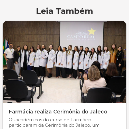
Leia Também
Psicologia
Segunda Chamada
Publicações Científicas
Publicidade e Propaganda
Seguro Escolar
Revistas Campo Real
Sapien
WhatsApp Campo Real
Simulado Preparatório
Farmácia realiza Cerimônia do Jaleco
Os acadêmicos do curso de Farmácia
participaram da Cerimônia do Jaleco, um