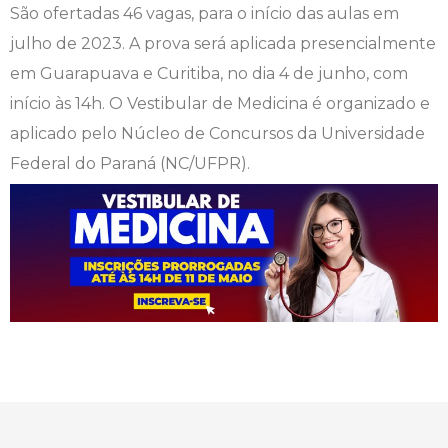
São ofertadas 46 vagas, para o início das aulas em
Engenharia de Software
Ensalamento
Editais
julho de 2023. A prova será aplicada presencialmente
em Guarapuava e Curitiba, no dia 4 de junho, com
Engenharia Elétrica
Horário de Aulas
Extensão
início às 14h. O Vestibular de Medicina é organizado e
aplicado pelo Núcleo de Concursos da Universidade
Engenharia Mecânica
Manual do Acadêmico
Infocampo
Federal do Paraná (NC/UFPR).
Farmácia
Manual de Formatura
Intercampo
Fisioterapia
Manual de Trabalhos Acadêmicos
Logos Campo Real
Medicina
Minha Biblioteca
NAPP e NAPC
Medicina Veterinária
Núcleo de Apoio Psicopedagógico
Portal do Egresso
Nutrição
Ouvidoria
Portal do RH
Odontologia
Plano de Ensino
Programa de Monitoria