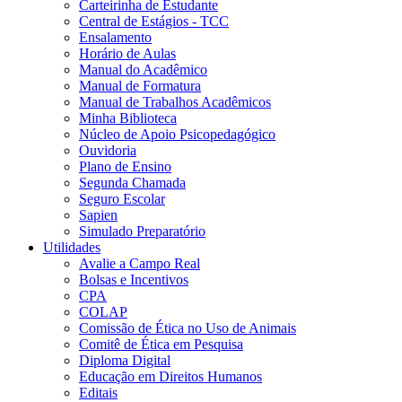
Carteirinha de Estudante
Central de Estágios - TCC
Ensalamento
Horário de Aulas
Manual do Acadêmico
Manual de Formatura
Manual de Trabalhos Acadêmicos
Minha Biblioteca
Núcleo de Apoio Psicopedagógico
Ouvidoria
Plano de Ensino
Segunda Chamada
Seguro Escolar
Sapien
Simulado Preparatório
Utilidades
Avalie a Campo Real
Bolsas e Incentivos
CPA
COLAP
Comissão de Ética no Uso de Animais
Comitê de Ética em Pesquisa
Diploma Digital
Educação em Direitos Humanos
Editais