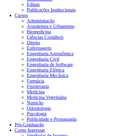
Editais
Publicações Institucionais
Cursos
Administração
Arquitetura e Urbanismo
Biomedicina
Ciências Contábeis
Direito
Enfermagem
Engenharia Agronômica
Engenharia Civil
Engenharia de Software
Engenharia Elétrica
Engenharia Mecânica
Farmácia
Fisioterapia
Medicina
Medicina Veterinária
Nutrição
Odontologia
Psicologia
Publicidade e Propaganda
Pós-Graduação
Como Ingressar
Vestibular de Inverno