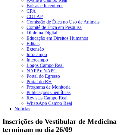
Avalie a Campo Real
Bolsas e Incentivos
CPA
COLAP
Comissão de Ética no Uso de Animais
Comitê de Ética em Pesquisa
Diploma Digital
Educação em Direitos Humanos
Editais
Extensão
Infocampo
Intercampo
Logos Campo Real
NAPP e NAPC
Portal do Egresso
Portal do RH
Programa de Monitoria
Publicações Científicas
Revistas Campo Real
WhatsApp Campo Real
Notícias
Inscrições do Vestibular de Medicina
terminam no dia 26/09