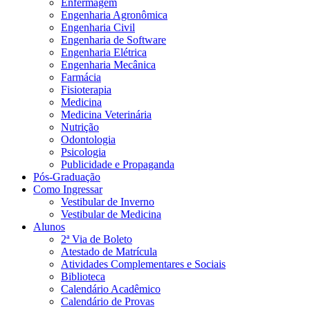
Enfermagem
Engenharia Agronômica
Engenharia Civil
Engenharia de Software
Engenharia Elétrica
Engenharia Mecânica
Farmácia
Fisioterapia
Medicina
Medicina Veterinária
Nutrição
Odontologia
Psicologia
Publicidade e Propaganda
Pós-Graduação
Como Ingressar
Vestibular de Inverno
Vestibular de Medicina
Alunos
2ª Via de Boleto
Atestado de Matrícula
Atividades Complementares e Sociais
Biblioteca
Calendário Acadêmico
Calendário de Provas