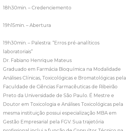
18h30min. – Credenciemento
Engenharia de Software
Ensalamento
Editais
19h15min. – Abertura
Engenharia Elétrica
Horário de Aulas
Extensão
Engenharia Mecânica
Manual do Acadêmico
Infocampo
19h30min. – Palestra: “Erros pré-analíticos
laboratoriais”
Farmácia
Manual de Formatura
Intercampo
Dr. Fabiano Henrique Mateus
Graduado em Farmácia Bioquímica na Modalidade
Fisioterapia
Manual de Trabalhos Acadêmicos
Logos Campo Real
Análises Clínicas, Toxicológicas e Bromatológicas pela
Medicina
Minha Biblioteca
NAPP e NAPC
Faculdade de Ciências Farmacêuticas de Ribeirão
Preto da Universidade de São Paulo. É Mestre e
Medicina Veterinária
Núcleo de Apoio Psicopedagógico
Portal do Egresso
Doutor em Toxicologia e Análises Toxicológicas pela
mesma instituição possui especialização MBA em
Nutrição
Ouvidoria
Portal do RH
Gestão Empresarial pela FGV. Sua trajetória
Odontologia
Plano de Ensino
Programa de Monitoria
profissional inclui a função de Consultor Técnico na