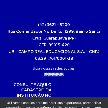
(42) 3621 – 5200
Rua Comendador Norberto, 1299, Bairro Santa
Cruz, Guarapuava (PR)
CEP: 85015-420
UB – CAMPO REAL EDUCACIONAL S.A. – CNPJ
03.291.761/0001-38
Siga nossas redes sociais:
CONSULTE AQUI O
CADASTRO DA
INSTITUIÇÃO NO
SISTEMA E-MEC
Utilizamos cookies para melhorar sua experiência, personalizar
conteúdo e analisar o tráfego do site. Ao continuar navegando,