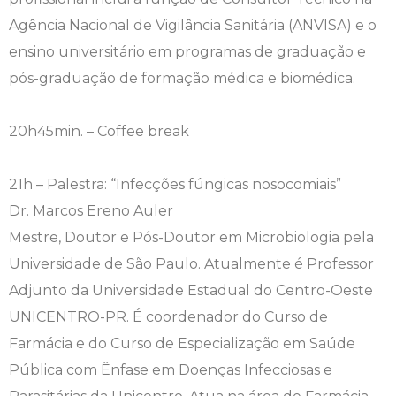
Agência Nacional de Vigilância Sanitária (ANVISA) e o
Psicologia
Segunda Chamada
Publicações Científicas
ensino universitário em programas de graduação e
pós-graduação de formação médica e biomédica.
Publicidade e Propaganda
Seguro Escolar
Revistas Campo Real
20h45min. – Coffee break
Sapien
WhatsApp Campo Real
Simulado Preparatório
21h – Palestra: “Infecções fúngicas nosocomiais”
Dr. Marcos Ereno Auler
Mestre, Doutor e Pós-Doutor em Microbiologia pela
Universidade de São Paulo. Atualmente é Professor
Adjunto da Universidade Estadual do Centro-Oeste
UNICENTRO-PR. É coordenador do Curso de
Farmácia e do Curso de Especialização em Saúde
Pública com Ênfase em Doenças Infecciosas e