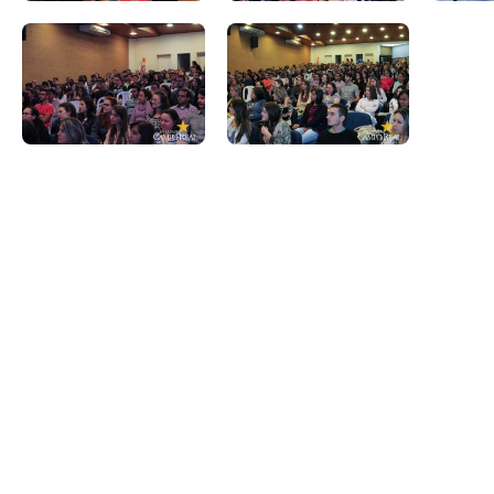
Psicologia
Segunda Chamada
Publicações Científicas
Publicidade e Propaganda
Seguro Escolar
Revistas Campo Real
Sapien
WhatsApp Campo Real
Simulado Preparatório