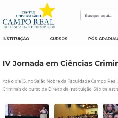
Histórico
Administração
Vestibular de Inverno
2ª Via de Boleto
Avalie a Campo Real
Reitoria
Arquitetura e Urbanismo
Vestibular de Medicina
Atestado de Matrícula
Bolsas e Incentivos
INSTITUIÇÃO
CURSOS
PÓS-GRADUA
Infraestrutura
Biomedicina
Atividades Complementares e Sociais
CPA
Editais
Ciências Contábeis
Biblioteca
COLAP
IV Jornada em Ciências Crimi
Publicações Institucionais
Direito
Calendário Acadêmico
Comissão de Ética no Uso de Animais
Até o dia 15, no Salão Nobre da Faculdade Campo Real,
Enfermagem
Calendário de Provas
Comitê de Ética em Pesquisa
Criminais do curso de Direito da Instituição. São palestr
Engenharia Agronômica
Carteirinha de Estudante
Diploma Digital
Engenharia Civil
Central de Estágios - TCC
Educação em Direitos Humanos