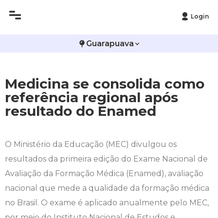
Login
Histórico
Administração
Vestibular de Inverno
2ª Via de Boleto
Avalie a Campo Real
Guarapuava
Reitoria
Arquitetura e Urbanismo
Vestibular de Medicina
Atestado de Matrícula
Bolsas e Incentivos
Medicina se consolida como
Infraestrutura
Biomedicina
Atividades Complementares e Sociais
CPA
referência regional após
resultado do Enamed
Editais
Ciências Contábeis
Biblioteca
COLAP
Publicações Institucionais
Direito
Calendário Acadêmico
Comissão de Ética no Uso de Animais
O Ministério da Educação (MEC) divulgou os
resultados da primeira edição do Exame Nacional de
Enfermagem
Calendário de Provas
Comitê de Ética em Pesquisa
Avaliação da Formação Médica (Enamed), avaliação
Engenharia Agronômica
Carteirinha de Estudante
Diploma Digital
nacional que mede a qualidade da formação médica
no Brasil. O exame é aplicado anualmente pelo MEC,
Engenharia Civil
Central de Estágios - TCC
Educação em Direitos Humanos
por meio do Instituto Nacional de Estudos e