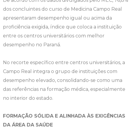
De acordo com os dados divulgados pelo MEC, 76,8%
dos concluintes do curso de Medicina Campo Real
Psicologia
Segunda Chamada
Publicações Científicas
apresentaram desempenho igual ou acima da
proficiência exigida, índice que coloca a instituição
Publicidade e Propaganda
Seguro Escolar
Revistas Campo Real
entre os centros universitários com melhor
Sapien
WhatsApp Campo Real
desempenho no Paraná.
Simulado Preparatório
No recorte específico entre centros universitários, a
Campo Real integra o grupo de instituições com
desempenho elevado, consolidando-se como uma
das referências na formação médica, especialmente
no interior do estado.
FORMAÇÃO SÓLIDA E ALINHADA ÀS EXIGÊNCIAS
DA ÁREA DA SAÚDE