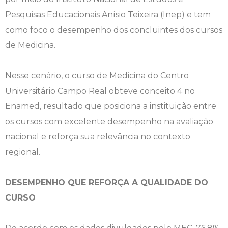
Pesquisas Educacionais Anísio Teixeira (Inep) e tem
Engenharia de Software
Ensalamento
Editais
como foco o desempenho dos concluintes dos cursos
Engenharia Elétrica
Horário de Aulas
Extensão
de Medicina.
Engenharia Mecânica
Manual do Acadêmico
Infocampo
Nesse cenário, o curso de Medicina do Centro
Universitário Campo Real obteve conceito 4 no
Farmácia
Manual de Formatura
Intercampo
Enamed, resultado que posiciona a instituição entre
os cursos com excelente desempenho na avaliação
Fisioterapia
Manual de Trabalhos Acadêmicos
Logos Campo Real
nacional e reforça sua relevância no contexto
Medicina
Minha Biblioteca
NAPP e NAPC
regional.
Medicina Veterinária
Núcleo de Apoio Psicopedagógico
Portal do Egresso
DESEMPENHO QUE REFORÇA A QUALIDADE DO
CURSO
Nutrição
Ouvidoria
Portal do RH
Odontologia
Plano de Ensino
Programa de Monitoria