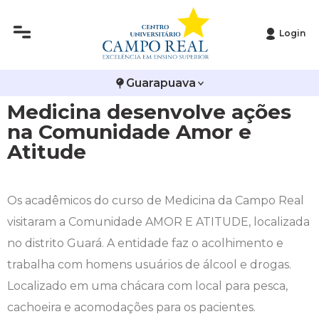
Login
Histórico
Administração
Vestibular de Inverno
2ª Via de Boleto
Avalie a Campo Real
Guarapuava
Reitoria
Arquitetura e Urbanismo
Vestibular de Medicina
Atestado de Matrícula
Bolsas e Incentivos
Medicina desenvolve ações
Infraestrutura
Biomedicina
Atividades Complementares e Sociais
CPA
na Comunidade Amor e
Atitude
Editais
Ciências Contábeis
Biblioteca
COLAP
Publicações Institucionais
Direito
Calendário Acadêmico
Comissão de Ética no Uso de Animais
Os acadêmicos do curso de Medicina da Campo Real
visitaram a Comunidade AMOR E ATITUDE, localizada
Enfermagem
Calendário de Provas
Comitê de Ética em Pesquisa
no distrito Guará. A entidade faz o acolhimento e
trabalha com homens usuários de álcool e drogas.
Engenharia Agronômica
Carteirinha de Estudante
Diploma Digital
Localizado em uma chácara com local para pesca,
cachoeira e acomodações para os pacientes.
Engenharia Civil
Central de Estágios - TCC
Educação em Direitos Humanos