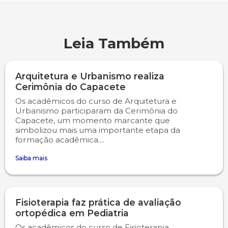
Psicologia
Segunda Chamada
Publicações Científicas
Leia Também
Publicidade e Propaganda
Seguro Escolar
Revistas Campo Real
Sapien
WhatsApp Campo Real
Arquitetura e Urbanismo realiza
Cerimônia do Capacete
Os acadêmicos do curso de Arquitetura e
Simulado Preparatório
Urbanismo participaram da Cerimônia do
Capacete, um momento marcante que
simbolizou mais uma importante etapa da
formação acadêmica....
Saiba mais
Fisioterapia faz prática de avaliação
ortopédica em Pediatria
Os acadêmicos do curso de Fisioterapia