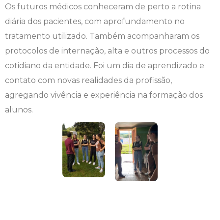
Os futuros médicos conheceram de perto a rotina
Engenharia de Software
Ensalamento
Editais
diária dos pacientes, com aprofundamento no
tratamento utilizado. Também acompanharam os
Engenharia Elétrica
Horário de Aulas
Extensão
protocolos de internação, alta e outros processos do
cotidiano da entidade. Foi um dia de aprendizado e
Engenharia Mecânica
Manual do Acadêmico
Infocampo
contato com novas realidades da profissão,
Farmácia
Manual de Formatura
Intercampo
agregando vivência e experiência na formação dos
alunos.
Fisioterapia
Manual de Trabalhos Acadêmicos
Logos Campo Real
Medicina
Minha Biblioteca
NAPP e NAPC
Medicina Veterinária
Núcleo de Apoio Psicopedagógico
Portal do Egresso
Nutrição
Ouvidoria
Portal do RH
Odontologia
Plano de Ensino
Programa de Monitoria