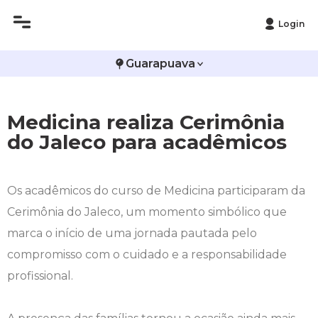
Login
Histórico
Administração
Vestibular de Inverno
2ª Via de Boleto
Avalie a Campo Real
Guarapuava
Reitoria
Arquitetura e Urbanismo
Vestibular de Medicina
Atestado de Matrícula
Bolsas e Incentivos
Medicina realiza Cerimônia
Infraestrutura
Biomedicina
Atividades Complementares e Sociais
CPA
do Jaleco para acadêmicos
Editais
Ciências Contábeis
Biblioteca
COLAP
Os acadêmicos do curso de Medicina participaram da
Publicações Institucionais
Direito
Calendário Acadêmico
Comissão de Ética no Uso de Animais
Cerimônia do Jaleco, um momento simbólico que
marca o início de uma jornada pautada pelo
Enfermagem
Calendário de Provas
Comitê de Ética em Pesquisa
compromisso com o cuidado e a responsabilidade
Engenharia Agronômica
Carteirinha de Estudante
Diploma Digital
profissional.
Engenharia Civil
Central de Estágios - TCC
Educação em Direitos Humanos