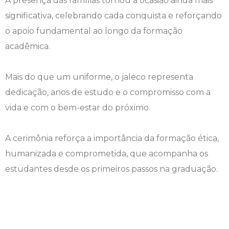
A presença das famílias tornou a ocasião ainda mais
significativa, celebrando cada conquista e reforçando
Engenharia de Software
Ensalamento
Editais
o apoio fundamental ao longo da formação
Engenharia Elétrica
Horário de Aulas
Extensão
acadêmica.
Engenharia Mecânica
Manual do Acadêmico
Infocampo
Mais do que um uniforme, o jaleco representa
dedicação, anos de estudo e o compromisso com a
Farmácia
Manual de Formatura
Intercampo
vida e com o bem-estar do próximo.
Fisioterapia
Manual de Trabalhos Acadêmicos
Logos Campo Real
A cerimônia reforça a importância da formação ética,
Medicina
Minha Biblioteca
NAPP e NAPC
humanizada e comprometida, que acompanha os
estudantes desde os primeiros passos na graduação.
Medicina Veterinária
Núcleo de Apoio Psicopedagógico
Portal do Egresso
Nutrição
Ouvidoria
Portal do RH
Odontologia
Plano de Ensino
Programa de Monitoria