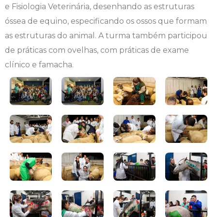
e Fisiologia Veterinária, desenhando as estruturas
Engenharia de Software
Ensalamento
Editais
óssea de equino, especificando os ossos que formam
as estruturas do animal. A turma também participou
Engenharia Elétrica
Horário de Aulas
Extensão
de práticas com ovelhas, com práticas de exame
clínico e famacha.
Engenharia Mecânica
Manual do Acadêmico
Infocampo
Farmácia
Manual de Formatura
Intercampo
Fisioterapia
Manual de Trabalhos Acadêmicos
Logos Campo Real
Medicina
Minha Biblioteca
NAPP e NAPC
Medicina Veterinária
Núcleo de Apoio Psicopedagógico
Portal do Egresso
Nutrição
Ouvidoria
Portal do RH
Odontologia
Plano de Ensino
Programa de Monitoria