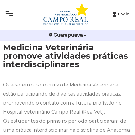
Login
Histórico
Administração
Vestibular de Inverno
2ª Via de Boleto
Avalie a Campo Real
Guarapuava
Reitoria
Arquitetura e Urbanismo
Vestibular de Medicina
Atestado de Matrícula
Bolsas e Incentivos
Medicina Veterinária
Infraestrutura
Biomedicina
Atividades Complementares e Sociais
CPA
promove atividades práticas
interdisciplinares
Editais
Ciências Contábeis
Biblioteca
COLAP
Publicações Institucionais
Direito
Calendário Acadêmico
Comissão de Ética no Uso de Animais
Os acadêmicos do curso de Medicina Veterinária
estão participando de diversas atividades práticas,
Enfermagem
Calendário de Provas
Comitê de Ética em Pesquisa
promovendo o contato com a futura profissão no
Hospital Veterinário Campo Real (RealVet).
Engenharia Agronômica
Carteirinha de Estudante
Diploma Digital
Os estudantes do primeiro período participaram de
uma prática interdisciplinar na disciplina de Anatomia
Engenharia Civil
Central de Estágios - TCC
Educação em Direitos Humanos