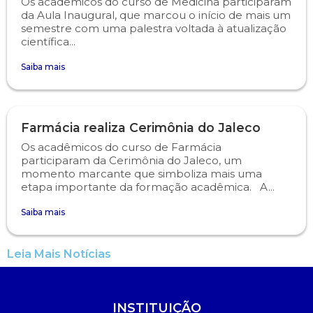
Os acadêmicos do curso de Medicina participaram
da Aula Inaugural, que marcou o início de mais um
semestre com uma palestra voltada à atualização
Psicologia
Segunda Chamada
Publicações Científicas
científica...
Publicidade e Propaganda
Seguro Escolar
Revistas Campo Real
Saiba mais
Sapien
WhatsApp Campo Real
Farmácia realiza Cerimônia do Jaleco
Simulado Preparatório
Os acadêmicos do curso de Farmácia
participaram da Cerimônia do Jaleco, um
momento marcante que simboliza mais uma
etapa importante da formação acadêmica. A...
Saiba mais
Leia Mais Notícias
INSTITUIÇÃO