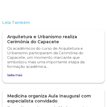
Engenharia de Software
Ensalamento
Editais
Engenharia Elétrica
Horário de Aulas
Extensão
Leia Também
Engenharia Mecânica
Manual do Acadêmico
Infocampo
Arquitetura e Urbanismo realiza
Cerimônia do Capacete
Farmácia
Manual de Formatura
Intercampo
Os acadêmicos do curso de Arquitetura e
Urbanismo participaram da Cerimônia do
Fisioterapia
Manual de Trabalhos Acadêmicos
Logos Campo Real
Capacete, um momento marcante que
simbolizou mais uma importante etapa da
formação acadêmica....
Medicina
Minha Biblioteca
NAPP e NAPC
Saiba mais
Medicina Veterinária
Núcleo de Apoio Psicopedagógico
Portal do Egresso
Nutrição
Ouvidoria
Portal do RH
Medicina organiza Aula Inaugural com
especialista convidado
Odontologia
Plano de Ensino
Programa de Monitoria