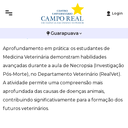
Login
Histórico
Administração
Vestibular de Inverno
2ª Via de Boleto
Avalie a Campo Real
Medicina Veterinária promove aula de Necropsia
Guarapuava
Reitoria
Arquitetura e Urbanismo
Vestibular de Medicina
Atestado de Matrícula
Bolsas e Incentivos
(Investigação Pós-Morte)
Aprofundamento em prática: os estudantes de
Infraestrutura
Biomedicina
Atividades Complementares e Sociais
CPA
Medicina Veterinária demonstram habilidades
Editais
Ciências Contábeis
Biblioteca
COLAP
avançadas durante a aula de Necropsia (Investigação
Pós-Morte), no Departamento Veterinário (RealVet).
Publicações Institucionais
Direito
Calendário Acadêmico
Comissão de Ética no Uso de Animais
A atividade permite uma compreensão mais
aprofundada das causas de doenças animais,
Enfermagem
Calendário de Provas
Comitê de Ética em Pesquisa
contribuindo significativamente para a formação dos
futuros veterinários.
Engenharia Agronômica
Carteirinha de Estudante
Diploma Digital
Engenharia Civil
Central de Estágios - TCC
Educação em Direitos Humanos