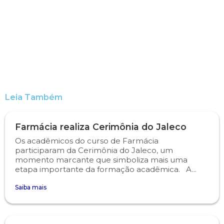
Engenharia de Software
Ensalamento
Editais
Engenharia Elétrica
Horário de Aulas
Extensão
Engenharia Mecânica
Manual do Acadêmico
Infocampo
Farmácia
Manual de Formatura
Intercampo
Leia Também
Fisioterapia
Manual de Trabalhos Acadêmicos
Logos Campo Real
Farmácia realiza Cerimônia do Jaleco
Os acadêmicos do curso de Farmácia
Medicina
Minha Biblioteca
NAPP e NAPC
participaram da Cerimônia do Jaleco, um
momento marcante que simboliza mais uma
etapa importante da formação acadêmica. A...
Medicina Veterinária
Núcleo de Apoio Psicopedagógico
Portal do Egresso
Saiba mais
Nutrição
Ouvidoria
Portal do RH
Odontologia
Plano de Ensino
Programa de Monitoria