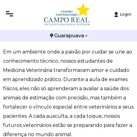
Login
Histórico
Administração
Vestibular de Inverno
2ª Via de Boleto
Avalie a Campo Real
Medicina Veterinária promove prática de exames
Guarapuava
Reitoria
Arquitetura e Urbanismo
Vestibular de Medicina
Atestado de Matrícula
Bolsas e Incentivos
físicos
Em um ambiente onde a paixão por cuidar se une ao
Infraestrutura
Biomedicina
Atividades Complementares e Sociais
CPA
conhecimento técnico, nossos estudantes de
Editais
Ciências Contábeis
Biblioteca
COLAP
Medicina Veterinária transformaram amor e cuidado
em aprendizado prático. Durante a aula de exames
Publicações Institucionais
Direito
Calendário Acadêmico
Comissão de Ética no Uso de Animais
físicos, eles não só aprenderam a avaliar a saúde dos
animais de estimação com precisão, mas também a
Enfermagem
Calendário de Provas
Comitê de Ética em Pesquisa
fortalecer o vínculo especial entre veterinários e seus
pacientes. A cada ausculta, a cada toque, nossos
Engenharia Agronômica
Carteirinha de Estudante
Diploma Digital
futuros veterinários estão se preparando para fazer a
Engenharia Civil
Central de Estágios - TCC
Educação em Direitos Humanos
diferença no mundo animal.