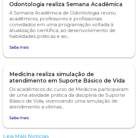
Odontologia realiza Semana Acadêmica
A Semana Acadêmica de Odontologia reuniu
Psicologia
Segunda Chamada
Publicações Científicas
acadêmicos, professores e profissionais
convidados em uma programação voltada à
Publicidade e Propaganda
Seguro Escolar
Revistas Campo Real
atualização científica, ao desenvolvimento de
habilidades práticas e ao...
Sapien
WhatsApp Campo Real
Saiba mais
Simulado Preparatório
Medicina realiza simulação de
atendimento em Suporte Básico de Vida
Os acadêmicos do curso de Medicina participaram
de uma atividade prática da disciplina de Suporte
Básico de Vida, vivenciando uma simulação de
atendimento a vítimas...
Saiba mais
Leia Mais Notícias