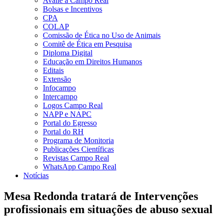
Avalie a Campo Real
Bolsas e Incentivos
CPA
COLAP
Comissão de Ética no Uso de Animais
Comitê de Ética em Pesquisa
Diploma Digital
Educação em Direitos Humanos
Editais
Extensão
Infocampo
Intercampo
Logos Campo Real
NAPP e NAPC
Portal do Egresso
Portal do RH
Programa de Monitoria
Publicações Científicas
Revistas Campo Real
WhatsApp Campo Real
Notícias
Mesa Redonda tratará de Intervenções
profissionais em situações de abuso sexual