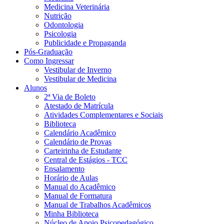
Medicina Veterinária
Nutrição
Odontologia
Psicologia
Publicidade e Propaganda
Pós-Graduação
Como Ingressar
Vestibular de Inverno
Vestibular de Medicina
Alunos
2ª Via de Boleto
Atestado de Matrícula
Atividades Complementares e Sociais
Biblioteca
Calendário Acadêmico
Calendário de Provas
Carteirinha de Estudante
Central de Estágios - TCC
Ensalamento
Horário de Aulas
Manual do Acadêmico
Manual de Formatura
Manual de Trabalhos Acadêmicos
Minha Biblioteca
Núcleo de Apoio Psicopedagógico