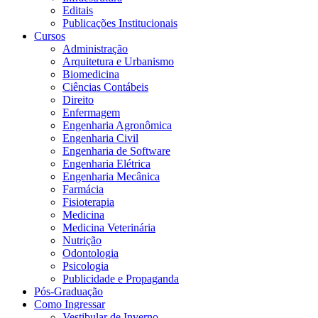
Editais
Publicações Institucionais
Cursos
Administração
Arquitetura e Urbanismo
Biomedicina
Ciências Contábeis
Direito
Enfermagem
Engenharia Agronômica
Engenharia Civil
Engenharia de Software
Engenharia Elétrica
Engenharia Mecânica
Farmácia
Fisioterapia
Medicina
Medicina Veterinária
Nutrição
Odontologia
Psicologia
Publicidade e Propaganda
Pós-Graduação
Como Ingressar
Vestibular de Inverno