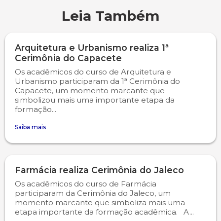
Leia Também
Psicologia
Segunda Chamada
Publicações Científicas
Arquitetura e Urbanismo realiza 1ª
Publicidade e Propaganda
Seguro Escolar
Revistas Campo Real
Cerimônia do Capacete
Os acadêmicos do curso de Arquitetura e
Sapien
WhatsApp Campo Real
Urbanismo participaram da 1ª Cerimônia do
Capacete, um momento marcante que
Simulado Preparatório
simbolizou mais uma importante etapa da
formação...
Saiba mais
Farmácia realiza Cerimônia do Jaleco
Os acadêmicos do curso de Farmácia
participaram da Cerimônia do Jaleco, um
momento marcante que simboliza mais uma
etapa importante da formação acadêmica. A...