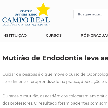
Histórico
Administração
Vestibular de Inverno
2ª Via de Boleto
Avalie a Campo Real
Reitoria
Arquitetura e Urbanismo
Vestibular de Medicina
Atestado de Matrícula
Bolsas e Incentivos
INSTITUIÇÃO
CURSOS
PÓS-GRADUA
Infraestrutura
Biomedicina
Atividades Complementares e Sociais
CPA
Editais
Ciências Contábeis
Biblioteca
COLAP
Mutirão de Endodontia leva 
Publicações Institucionais
Direito
Calendário Acadêmico
Comissão de Ética no Uso de Animais
Cuidar de pessoas é o que move o curso de Odontolog
Enfermagem
Calendário de Provas
Comitê de Ética em Pesquisa
atendimento: foi aprendizado na prática, dedicação e 
Engenharia Agronômica
Carteirinha de Estudante
Diploma Digital
Durante o mutirão, os acadêmicos colocaram em prátic
dos professores. O resultado foram pacientes com sorr
Engenharia Civil
Central de Estágios - TCC
Educação em Direitos Humanos