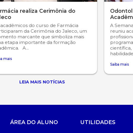
rmácia realiza Cerimônia do
Odontol
leco
Acadêm
 acadêmicos do curso de Farmácia
A Semana
rticiparam da Cerimônia do Jaleco, um
reuniu ac
mento marcante que simboliza mais
profissio
a etapa importante da formação
programaç
adêmica. A...
científic
habilidade
ba mais
Saiba mais
LEIA MAIS NOTÍCIAS
ÁREA DO ALUNO
UTILIDADES