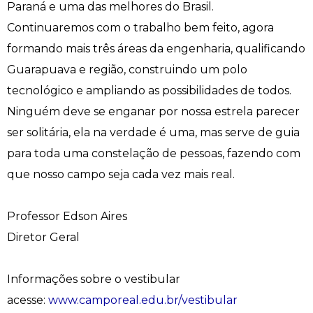
Paraná e uma das melhores do Brasil.
Continuaremos com o trabalho bem feito, agora
Psicologia
Segunda Chamada
Publicações Científicas
formando mais três áreas da engenharia, qualificando
Publicidade e Propaganda
Seguro Escolar
Revistas Campo Real
Guarapuava e região, construindo um polo
tecnológico e ampliando as possibilidades de todos.
Sapien
WhatsApp Campo Real
Ninguém deve se enganar por nossa estrela parecer
ser solitária, ela na verdade é uma, mas serve de guia
Simulado Preparatório
para toda uma constelação de pessoas, fazendo com
que nosso campo seja cada vez mais real.
Professor Edson Aires
Diretor Geral
Informações sobre o vestibular
acesse:
www.camporeal.edu.br/vestibular