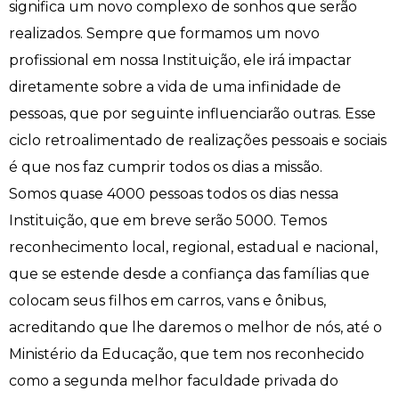
significa um novo complexo de sonhos que serão
Engenharia de Software
Ensalamento
Editais
realizados. Sempre que formamos um novo
profissional em nossa Instituição, ele irá impactar
Engenharia Elétrica
Horário de Aulas
Extensão
diretamente sobre a vida de uma infinidade de
pessoas, que por seguinte influenciarão outras. Esse
Engenharia Mecânica
Manual do Acadêmico
Infocampo
ciclo retroalimentado de realizações pessoais e sociais
é que nos faz cumprir todos os dias a missão.
Farmácia
Manual de Formatura
Intercampo
Somos quase 4000 pessoas todos os dias nessa
Fisioterapia
Manual de Trabalhos Acadêmicos
Logos Campo Real
Instituição, que em breve serão 5000. Temos
reconhecimento local, regional, estadual e nacional,
Medicina
Minha Biblioteca
NAPP e NAPC
que se estende desde a confiança das famílias que
colocam seus filhos em carros, vans e ônibus,
Medicina Veterinária
Núcleo de Apoio Psicopedagógico
Portal do Egresso
acreditando que lhe daremos o melhor de nós, até o
Nutrição
Ouvidoria
Portal do RH
Ministério da Educação, que tem nos reconhecido
como a segunda melhor faculdade privada do
Odontologia
Plano de Ensino
Programa de Monitoria