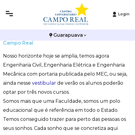
Login
Histórico
Administração
Vestibular de Inverno
2ª Via de Boleto
Avalie a Campo Real
Engenharia Civil, Engenharia Elétrica e Engenharia
Guarapuava
Reitoria
Arquitetura e Urbanismo
Vestibular de Medicina
Atestado de Matrícula
Bolsas e Incentivos
Mecânica são os novos cursos da Faculdade
Campo Real
Infraestrutura
Biomedicina
Atividades Complementares e Sociais
CPA
Nosso horizonte hoje se amplia, temos agora
Engenharia Civil, Engenharia Elétrica e Engenharia
Editais
Ciências Contábeis
Biblioteca
COLAP
Mecânica com portaria publicada pelo MEC, ou seja,
ainda nesse
vestibular
de verão os alunos poderão
Publicações Institucionais
Direito
Calendário Acadêmico
Comissão de Ética no Uso de Animais
optar por três novos cursos.
Enfermagem
Calendário de Provas
Comitê de Ética em Pesquisa
Somos mais que uma Faculdade, somos um polo
educacional que é referência em todo o Estado.
Engenharia Agronômica
Carteirinha de Estudante
Diploma Digital
Temos conseguido trazer para perto das pessoas os
seus sonhos. Cada sonho que se concretiza aqui
Engenharia Civil
Central de Estágios - TCC
Educação em Direitos Humanos