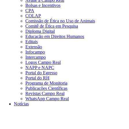
Avalie a Campo Real
Bolsas e Incentivos
CPA
COLAP
Comissão de Ética no Uso de Animais
Comitê de Ética em Pesquisa
Diploma Digital
Educação em Direitos Humanos
Editais
Extensão
Infocampo
Intercampo
Logos Campo Real
NAPP e NAPC
Portal do Egresso
Portal do RH
Programa de Monitoria
Publicações Científicas
Revistas Campo Real
WhatsApp Campo Real
Notícias