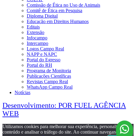
Comissão de Ética no Uso de Animais
Comitê de Ética em Pesquisa
Diploma Digital
Educação em Direitos Humanos
Editais
Extensão
Infocampo
Intercampo
Logos Campo Real
NAPP e NAPC
Portal do Egresso
Portal do RH
Programa de Monitoria
Publicações Científicas
Revistas Campo Real
WhatsApp Campo Real
Notícias
Desenvolvimento: POR FUEL AGÊNCIA
WEB
Utilizamos cookies para melhorar sua experiência, personalizar
conteúdo e analisar o tráfego do site. Ao continuar navegando, você