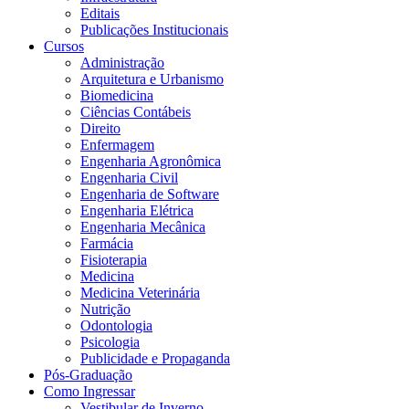
Editais
Publicações Institucionais
Cursos
Administração
Arquitetura e Urbanismo
Biomedicina
Ciências Contábeis
Direito
Enfermagem
Engenharia Agronômica
Engenharia Civil
Engenharia de Software
Engenharia Elétrica
Engenharia Mecânica
Farmácia
Fisioterapia
Medicina
Medicina Veterinária
Nutrição
Odontologia
Psicologia
Publicidade e Propaganda
Pós-Graduação
Como Ingressar
Vestibular de Inverno