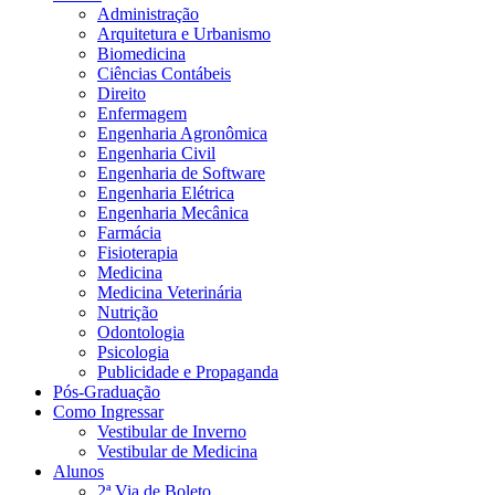
Administração
Arquitetura e Urbanismo
Biomedicina
Ciências Contábeis
Direito
Enfermagem
Engenharia Agronômica
Engenharia Civil
Engenharia de Software
Engenharia Elétrica
Engenharia Mecânica
Farmácia
Fisioterapia
Medicina
Medicina Veterinária
Nutrição
Odontologia
Psicologia
Publicidade e Propaganda
Pós-Graduação
Como Ingressar
Vestibular de Inverno
Vestibular de Medicina
Alunos
2ª Via de Boleto