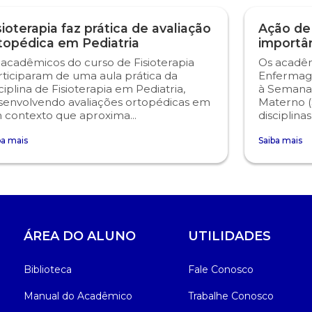
sioterapia faz prática de avaliação
Ação de
topédica em Pediatria
importâ
 acadêmicos do curso de Fisioterapia
Os acadêm
rticiparam de uma aula prática da
Enfermag
ciplina de Fisioterapia em Pediatria,
à Semana
senvolvendo avaliações ortopédicas em
Materno (
 contexto que aproxima...
disciplina
ba mais
Saiba mais
ÁREA DO ALUNO
UTILIDADES
Biblioteca
Fale Conosco
Manual do Acadêmico
Trabalhe Conosco