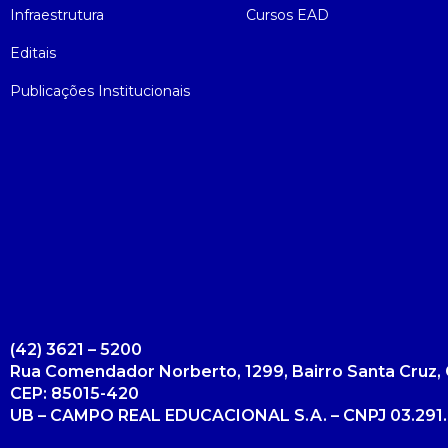
Infraestrutura
Cursos EAD
Psicologia
Segunda Chamada
Publicações Científicas
Editais
Publicações Institucionais
Publicidade e Propaganda
Seguro Escolar
Revistas Campo Real
Sapien
WhatsApp Campo Real
Simulado Preparatório
(42) 3621 – 5200
Rua Comendador Norberto, 1299, Bairro Santa Cruz, 
CEP: 85015-420
UB – CAMPO REAL EDUCACIONAL S.A. – CNPJ 03.291.