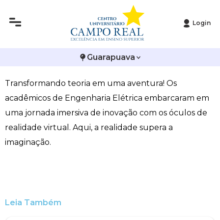
Login
Histórico
Administração
Vestibular de Inverno
2ª Via de Boleto
Avalie a Campo Real
Óculos de realidade virtual une diversão e
Guarapuava
Reitoria
Arquitetura e Urbanismo
Vestibular de Medicina
Atestado de Matrícula
Bolsas e Incentivos
aprendizado no curso de Engenharia Elétrica
Transformando teoria em uma aventura! Os
Infraestrutura
Biomedicina
Atividades Complementares e Sociais
CPA
acadêmicos de Engenharia Elétrica embarcaram em
Editais
Ciências Contábeis
Biblioteca
COLAP
uma jornada imersiva de inovação com os óculos de
realidade virtual. Aqui, a realidade supera a
Publicações Institucionais
Direito
Calendário Acadêmico
Comissão de Ética no Uso de Animais
imaginação.
Enfermagem
Calendário de Provas
Comitê de Ética em Pesquisa
Engenharia Agronômica
Carteirinha de Estudante
Diploma Digital
Leia Também
Engenharia Civil
Central de Estágios - TCC
Educação em Direitos Humanos