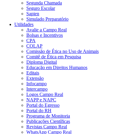
Segunda Chamada
Seguro Escolar
Sapien
Simulado Preparatório
Utilidades
Avalie a Campo Real
Bolsas e Incentivos
CPA
COLAP
Comissão de Ética no Uso de Animais
Comitê de Ética em Pesquisa
Diploma Digital
Educação em Direitos Humanos
Editais
Extensão
Infocampo
Intercampo
Logos Campo Real
NAPP e NAPC
Portal do Egresso
Portal do RH
Programa de Monitoria
Publicações Científicas
Revistas Campo Real
WhatsApp Campo Real