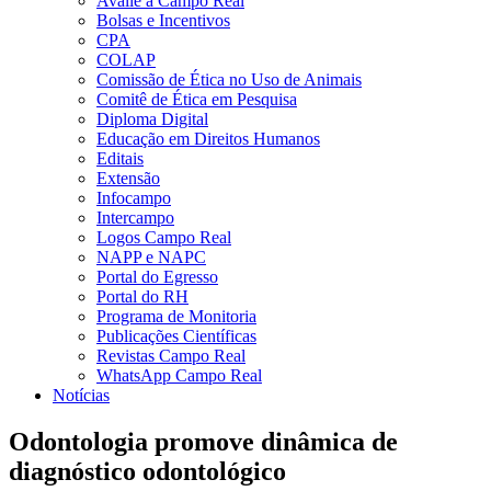
Avalie a Campo Real
Bolsas e Incentivos
CPA
COLAP
Comissão de Ética no Uso de Animais
Comitê de Ética em Pesquisa
Diploma Digital
Educação em Direitos Humanos
Editais
Extensão
Infocampo
Intercampo
Logos Campo Real
NAPP e NAPC
Portal do Egresso
Portal do RH
Programa de Monitoria
Publicações Científicas
Revistas Campo Real
WhatsApp Campo Real
Notícias
Odontologia promove dinâmica de
diagnóstico odontológico