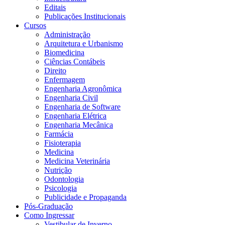
Editais
Publicações Institucionais
Cursos
Administração
Arquitetura e Urbanismo
Biomedicina
Ciências Contábeis
Direito
Enfermagem
Engenharia Agronômica
Engenharia Civil
Engenharia de Software
Engenharia Elétrica
Engenharia Mecânica
Farmácia
Fisioterapia
Medicina
Medicina Veterinária
Nutrição
Odontologia
Psicologia
Publicidade e Propaganda
Pós-Graduação
Como Ingressar
Vestibular de Inverno