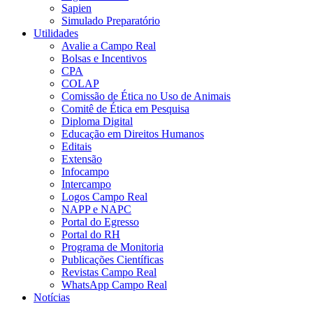
Sapien
Simulado Preparatório
Utilidades
Avalie a Campo Real
Bolsas e Incentivos
CPA
COLAP
Comissão de Ética no Uso de Animais
Comitê de Ética em Pesquisa
Diploma Digital
Educação em Direitos Humanos
Editais
Extensão
Infocampo
Intercampo
Logos Campo Real
NAPP e NAPC
Portal do Egresso
Portal do RH
Programa de Monitoria
Publicações Científicas
Revistas Campo Real
WhatsApp Campo Real
Notícias