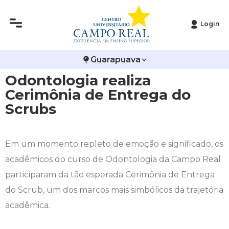
Login
Histórico
Administração
Vestibular de Inverno
2ª Via de Boleto
Avalie a Campo Real
Guarapuava
Reitoria
Arquitetura e Urbanismo
Vestibular de Medicina
Atestado de Matrícula
Bolsas e Incentivos
Odontologia realiza
Infraestrutura
Biomedicina
Atividades Complementares e Sociais
CPA
Cerimônia de Entrega do
Scrubs
Editais
Ciências Contábeis
Biblioteca
COLAP
Publicações Institucionais
Direito
Calendário Acadêmico
Comissão de Ética no Uso de Animais
Em um momento repleto de emoção e significado, os
acadêmicos do curso de Odontologia da Campo Real
Enfermagem
Calendário de Provas
Comitê de Ética em Pesquisa
participaram da tão esperada Cerimônia de Entrega
do Scrub, um dos marcos mais simbólicos da trajetória
Engenharia Agronômica
Carteirinha de Estudante
Diploma Digital
acadêmica.
Engenharia Civil
Central de Estágios - TCC
Educação em Direitos Humanos