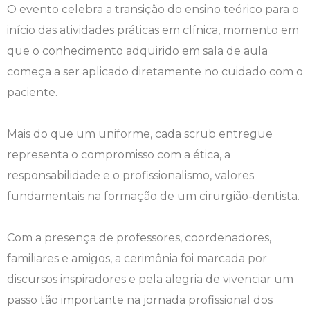
O evento celebra a transição do ensino teórico para o
Engenharia de Software
Ensalamento
Editais
início das atividades práticas em clínica, momento em
que o conhecimento adquirido em sala de aula
Engenharia Elétrica
Horário de Aulas
Extensão
começa a ser aplicado diretamente no cuidado com o
paciente.
Engenharia Mecânica
Manual do Acadêmico
Infocampo
Farmácia
Manual de Formatura
Intercampo
Mais do que um uniforme, cada scrub entregue
representa o compromisso com a ética, a
Fisioterapia
Manual de Trabalhos Acadêmicos
Logos Campo Real
responsabilidade e o profissionalismo, valores
fundamentais na formação de um cirurgião-dentista.
Medicina
Minha Biblioteca
NAPP e NAPC
Medicina Veterinária
Núcleo de Apoio Psicopedagógico
Portal do Egresso
Com a presença de professores, coordenadores,
familiares e amigos, a cerimônia foi marcada por
Nutrição
Ouvidoria
Portal do RH
discursos inspiradores e pela alegria de vivenciar um
passo tão importante na jornada profissional dos
Odontologia
Plano de Ensino
Programa de Monitoria