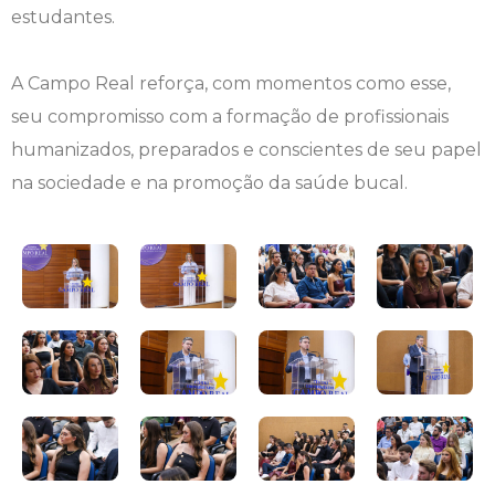
estudantes.
Psicologia
Segunda Chamada
Publicações Científicas
A Campo Real reforça, com momentos como esse,
Publicidade e Propaganda
Seguro Escolar
Revistas Campo Real
seu compromisso com a formação de profissionais
humanizados, preparados e conscientes de seu papel
Sapien
WhatsApp Campo Real
na sociedade e na promoção da saúde bucal.
Simulado Preparatório