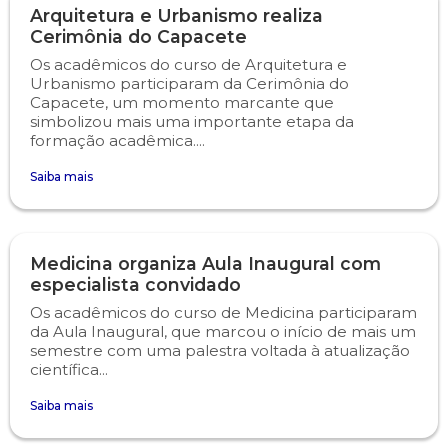
Arquitetura e Urbanismo realiza
Cerimônia do Capacete
Psicologia
Segunda Chamada
Publicações Científicas
Os acadêmicos do curso de Arquitetura e
Urbanismo participaram da Cerimônia do
Publicidade e Propaganda
Seguro Escolar
Revistas Campo Real
Capacete, um momento marcante que
simbolizou mais uma importante etapa da
formação acadêmica....
Sapien
WhatsApp Campo Real
Saiba mais
Simulado Preparatório
Medicina organiza Aula Inaugural com
especialista convidado
Os acadêmicos do curso de Medicina participaram
da Aula Inaugural, que marcou o início de mais um
semestre com uma palestra voltada à atualização
científica...
Saiba mais