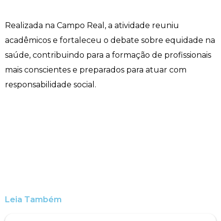
Engenharia de Software
Ensalamento
Editais
Realizada na Campo Real, a atividade reuniu
acadêmicos e fortaleceu o debate sobre equidade na
Engenharia Elétrica
Horário de Aulas
Extensão
saúde, contribuindo para a formação de profissionais
Engenharia Mecânica
Manual do Acadêmico
Infocampo
mais conscientes e preparados para atuar com
responsabilidade social.
Farmácia
Manual de Formatura
Intercampo
Fisioterapia
Manual de Trabalhos Acadêmicos
Logos Campo Real
Medicina
Minha Biblioteca
NAPP e NAPC
Medicina Veterinária
Núcleo de Apoio Psicopedagógico
Portal do Egresso
Nutrição
Ouvidoria
Portal do RH
Leia Também
Odontologia
Plano de Ensino
Programa de Monitoria