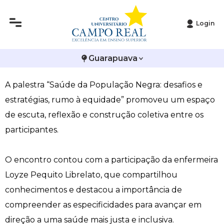
Login
Histórico
Administração
Vestibular de Inverno
2ª Via de Boleto
Avalie a Campo Real
Palestra debate equidade na saúde da população
Guarapuava
Reitoria
Arquitetura e Urbanismo
Vestibular de Medicina
Atestado de Matrícula
Bolsas e Incentivos
negra
A palestra “Saúde da População Negra: desafios e
Infraestrutura
Biomedicina
Atividades Complementares e Sociais
CPA
estratégias, rumo à equidade” promoveu um espaço
Editais
Ciências Contábeis
Biblioteca
COLAP
de escuta, reflexão e construção coletiva entre os
participantes.
Publicações Institucionais
Direito
Calendário Acadêmico
Comissão de Ética no Uso de Animais
O encontro contou com a participação da enfermeira
Enfermagem
Calendário de Provas
Comitê de Ética em Pesquisa
Loyze Pequito Librelato, que compartilhou
conhecimentos e destacou a importância de
Engenharia Agronômica
Carteirinha de Estudante
Diploma Digital
compreender as especificidades para avançar em
Engenharia Civil
Central de Estágios - TCC
Educação em Direitos Humanos
direção a uma saúde mais justa e inclusiva.