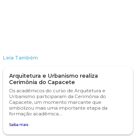
Psicologia
Segunda Chamada
Publicações Científicas
Publicidade e Propaganda
Seguro Escolar
Revistas Campo Real
Sapien
WhatsApp Campo Real
Leia Também
Simulado Preparatório
Arquitetura e Urbanismo realiza
Cerimônia do Capacete
Os acadêmicos do curso de Arquitetura e
Urbanismo participaram da Cerimônia do
Capacete, um momento marcante que
simbolizou mais uma importante etapa da
formação acadêmica....
Saiba mais