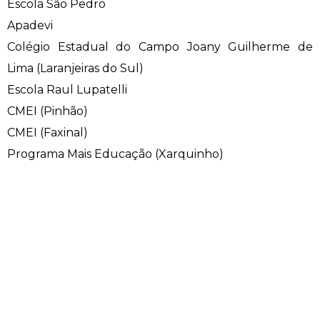
Escola São Pedro
Engenharia de Software
Ensalamento
Editais
Apadevi
Colégio Estadual do Campo Joany Guilherme de
Engenharia Elétrica
Horário de Aulas
Extensão
Lima (Laranjeiras do Sul)
Escola Raul Lupatelli
Engenharia Mecânica
Manual do Acadêmico
Infocampo
CMEI (Pinhão)
CMEI (Faxinal)
Farmácia
Manual de Formatura
Intercampo
Programa Mais Educação (Xarquinho)
Fisioterapia
Manual de Trabalhos Acadêmicos
Logos Campo Real
Medicina
Minha Biblioteca
NAPP e NAPC
Medicina Veterinária
Núcleo de Apoio Psicopedagógico
Portal do Egresso
Nutrição
Ouvidoria
Portal do RH
Odontologia
Plano de Ensino
Programa de Monitoria