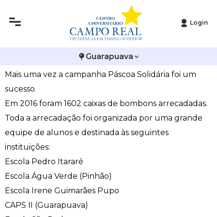
Login
Histórico
Administração
Vestibular de Inverno
2ª Via de Boleto
Avalie a Campo Real
Páscoa Solidária supera as expectativas
Guarapuava
Reitoria
Arquitetura e Urbanismo
Vestibular de Medicina
Atestado de Matrícula
Bolsas e Incentivos
Mais uma vez a campanha Páscoa Solidária foi um
Infraestrutura
Biomedicina
Atividades Complementares e Sociais
CPA
sucesso.
Em 2016 foram 1602 caixas de bombons arrecadadas.
Editais
Ciências Contábeis
Biblioteca
COLAP
Toda a arrecadação foi organizada por uma grande
equipe de alunos e destinada às seguintes
Publicações Institucionais
Direito
Calendário Acadêmico
Comissão de Ética no Uso de Animais
instituições:
Enfermagem
Calendário de Provas
Comitê de Ética em Pesquisa
Escola Pedro Itararé
Escola Água Verde (Pinhão)
Engenharia Agronômica
Carteirinha de Estudante
Diploma Digital
Escola Irene Guimarães Pupo
CAPS II (Guarapuava)
Engenharia Civil
Central de Estágios - TCC
Educação em Direitos Humanos