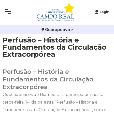
Login
Histórico
Administração
Vestibular de Inverno
2ª Via de Boleto
Avalie a Campo Real
Guarapuava
Reitoria
Arquitetura e Urbanismo
Vestibular de Medicina
Atestado de Matrícula
Bolsas e Incentivos
Perfusão – História e
Infraestrutura
Biomedicina
Atividades Complementares e Sociais
CPA
Fundamentos da Circulação
Extracorpórea
Editais
Ciências Contábeis
Biblioteca
COLAP
Perfusão – História e
Publicações Institucionais
Direito
Calendário Acadêmico
Comissão de Ética no Uso de Animais
Fundamentos da Circulação
Enfermagem
Calendário de Provas
Comitê de Ética em Pesquisa
Extracorpórea
Os acadêmicos de Biomedicina participaram nesta
Engenharia Agronômica
Carteirinha de Estudante
Diploma Digital
terça-feira, 14, da palestra “Perfusão – História e
Fundamentos da Circulação Extracorpórea”, com o
Engenharia Civil
Central de Estágios - TCC
Educação em Direitos Humanos