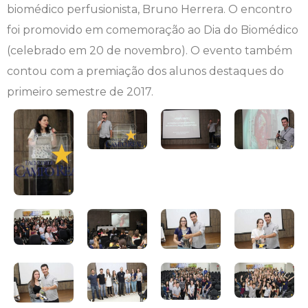
biomédico perfusionista, Bruno Herrera. O encontro
Engenharia de Software
Ensalamento
Editais
foi promovido em comemoração ao Dia do Biomédico
(celebrado em 20 de novembro). O evento também
Engenharia Elétrica
Horário de Aulas
Extensão
contou com a premiação dos alunos destaques do
primeiro semestre de 2017.
Engenharia Mecânica
Manual do Acadêmico
Infocampo
Farmácia
Manual de Formatura
Intercampo
Fisioterapia
Manual de Trabalhos Acadêmicos
Logos Campo Real
Medicina
Minha Biblioteca
NAPP e NAPC
Medicina Veterinária
Núcleo de Apoio Psicopedagógico
Portal do Egresso
Nutrição
Ouvidoria
Portal do RH
Odontologia
Plano de Ensino
Programa de Monitoria