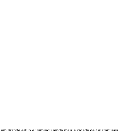
em grande estilo e iluminou ainda mais a cidade de Guarapuava.