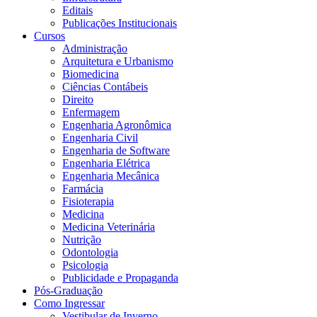
Editais
Publicações Institucionais
Cursos
Administração
Arquitetura e Urbanismo
Biomedicina
Ciências Contábeis
Direito
Enfermagem
Engenharia Agronômica
Engenharia Civil
Engenharia de Software
Engenharia Elétrica
Engenharia Mecânica
Farmácia
Fisioterapia
Medicina
Medicina Veterinária
Nutrição
Odontologia
Psicologia
Publicidade e Propaganda
Pós-Graduação
Como Ingressar
Vestibular de Inverno