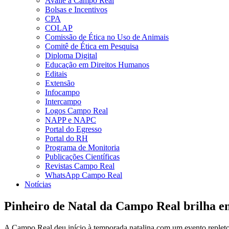
Avalie a Campo Real
Bolsas e Incentivos
CPA
COLAP
Comissão de Ética no Uso de Animais
Comitê de Ética em Pesquisa
Diploma Digital
Educação em Direitos Humanos
Editais
Extensão
Infocampo
Intercampo
Logos Campo Real
NAPP e NAPC
Portal do Egresso
Portal do RH
Programa de Monitoria
Publicações Científicas
Revistas Campo Real
WhatsApp Campo Real
Notícias
Pinheiro de Natal da Campo Real brilha 
A Campo Real deu início à temporada natalina com um evento repleto