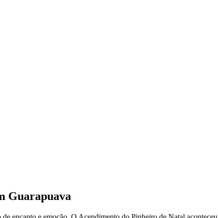
em Guarapuava
 de encanto e emoção. O Acendimento do Pinheiro de Natal aconteceu 