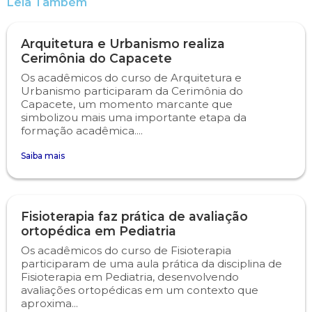
Leia Também
Engenharia de Software
Ensalamento
Editais
Arquitetura e Urbanismo realiza
Cerimônia do Capacete
Engenharia Elétrica
Horário de Aulas
Extensão
Os acadêmicos do curso de Arquitetura e
Urbanismo participaram da Cerimônia do
Engenharia Mecânica
Manual do Acadêmico
Infocampo
Capacete, um momento marcante que
simbolizou mais uma importante etapa da
formação acadêmica....
Farmácia
Manual de Formatura
Intercampo
Saiba mais
Fisioterapia
Manual de Trabalhos Acadêmicos
Logos Campo Real
Medicina
Minha Biblioteca
NAPP e NAPC
Fisioterapia faz prática de avaliação
ortopédica em Pediatria
Medicina Veterinária
Núcleo de Apoio Psicopedagógico
Portal do Egresso
Os acadêmicos do curso de Fisioterapia
participaram de uma aula prática da disciplina de
Nutrição
Ouvidoria
Portal do RH
Fisioterapia em Pediatria, desenvolvendo
avaliações ortopédicas em um contexto que
aproxima...
Odontologia
Plano de Ensino
Programa de Monitoria