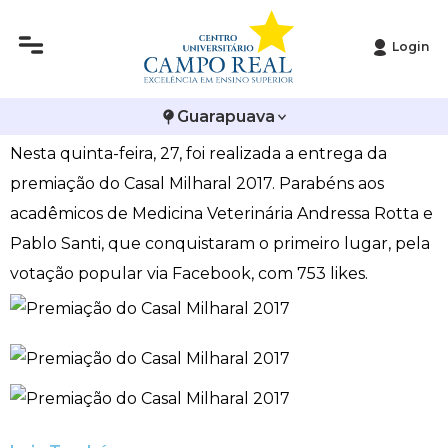
Login
Histórico
Administração
Vestibular de Inverno
2ª Via de Boleto
Avalie a Campo Real
Premiação do Casal Milharal 2017
Guarapuava
Reitoria
Arquitetura e Urbanismo
Vestibular de Medicina
Atestado de Matrícula
Bolsas e Incentivos
Nesta quinta-feira, 27, foi realizada a entrega da
Infraestrutura
Biomedicina
Atividades Complementares e Sociais
CPA
premiação do Casal Milharal 2017. Parabéns aos
acadêmicos de Medicina Veterinária Andressa Rotta e
Editais
Ciências Contábeis
Biblioteca
COLAP
Pablo Santi, que conquistaram o primeiro lugar, pela
votação popular via Facebook, com 753 likes.
Publicações Institucionais
Direito
Calendário Acadêmico
Comissão de Ética no Uso de Animais
Enfermagem
Calendário de Provas
Comitê de Ética em Pesquisa
Engenharia Agronômica
Carteirinha de Estudante
Diploma Digital
Engenharia Civil
Central de Estágios - TCC
Educação em Direitos Humanos