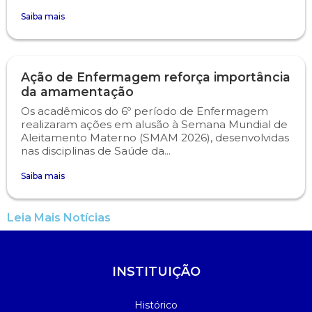
Saiba mais
Psicologia
Segunda Chamada
Publicações Científicas
Publicidade e Propaganda
Seguro Escolar
Revistas Campo Real
Ação de Enfermagem reforça importância
da amamentação
Sapien
WhatsApp Campo Real
Os acadêmicos do 6º período de Enfermagem
realizaram ações em alusão à Semana Mundial de
Aleitamento Materno (SMAM 2026), desenvolvidas
Simulado Preparatório
nas disciplinas de Saúde da...
Saiba mais
Leia Mais Notícias
INSTITUIÇÃO
Histórico