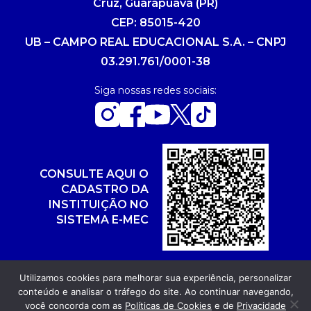
Cruz, Guarapuava (PR)
CEP: 85015-420
UB – CAMPO REAL EDUCACIONAL S.A. – CNPJ
03.291.761/0001-38
Siga nossas redes sociais:
CONSULTE AQUI O
CADASTRO DA
INSTITUIÇÃO NO
SISTEMA E-MEC
Utilizamos cookies para melhorar sua experiência, personalizar
conteúdo e analisar o tráfego do site. Ao continuar navegando,
Copyright 2026. Todos os direitos reservados.
você concorda com as
Políticas de Cookies
e de
Privacidade
Desenvolvimento: POR FUEL AGÊNCIA WEB