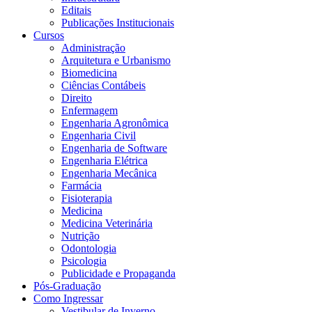
Editais
Publicações Institucionais
Cursos
Administração
Arquitetura e Urbanismo
Biomedicina
Ciências Contábeis
Direito
Enfermagem
Engenharia Agronômica
Engenharia Civil
Engenharia de Software
Engenharia Elétrica
Engenharia Mecânica
Farmácia
Fisioterapia
Medicina
Medicina Veterinária
Nutrição
Odontologia
Psicologia
Publicidade e Propaganda
Pós-Graduação
Como Ingressar
Vestibular de Inverno