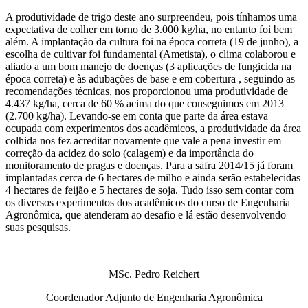
A produtividade de trigo deste ano surpreendeu, pois tínhamos uma
expectativa de colher em torno de 3.000 kg/ha, no entanto foi bem
além. A implantação da cultura foi na época correta (19 de junho), a
escolha de cultivar foi fundamental (Ametista), o clima colaborou e
aliado a um bom manejo de doenças (3 aplicações de fungicida na
época correta) e às adubações de base e em cobertura , seguindo as
recomendações técnicas, nos proporcionou uma produtividade de
4.437 kg/ha, cerca de 60 % acima do que conseguimos em 2013
(2.700 kg/ha). Levando-se em conta que parte da área estava
ocupada com experimentos dos acadêmicos, a produtividade da área
colhida nos fez acreditar novamente que vale a pena investir em
correção da acidez do solo (calagem) e da importância do
monitoramento de pragas e doenças. Para a safra 2014/15 já foram
implantadas cerca de 6 hectares de milho e ainda serão estabelecidas
4 hectares de feijão e 5 hectares de soja. Tudo isso sem contar com
os diversos experimentos dos acadêmicos do curso de Engenharia
Agronômica, que atenderam ao desafio e lá estão desenvolvendo
suas pesquisas.
MSc. Pedro Reichert
Coordenador Adjunto de Engenharia Agronômica