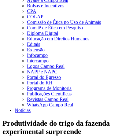
Avalie a Campo Real
Bolsas e Incentivos
CPA
COLAP
Comissão de Ética no Uso de Animais
Comitê de Ética em Pesquisa
Diploma Digital
Educação em Direitos Humanos
Editais
Extensão
Infocampo
Intercampo
Logos Campo Real
NAPP e NAPC
Portal do Egresso
Portal do RH
Programa de Monitoria
Publicações Científicas
Revistas Campo Real
WhatsApp Campo Real
Notícias
Produtividade do trigo da fazenda
experimental surpreende