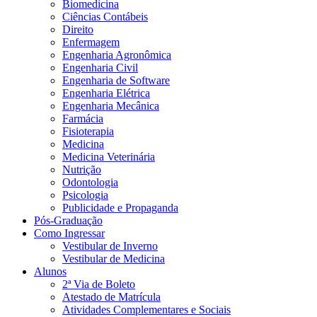
Biomedicina
Ciências Contábeis
Direito
Enfermagem
Engenharia Agronômica
Engenharia Civil
Engenharia de Software
Engenharia Elétrica
Engenharia Mecânica
Farmácia
Fisioterapia
Medicina
Medicina Veterinária
Nutrição
Odontologia
Psicologia
Publicidade e Propaganda
Pós-Graduação
Como Ingressar
Vestibular de Inverno
Vestibular de Medicina
Alunos
2ª Via de Boleto
Atestado de Matrícula
Atividades Complementares e Sociais