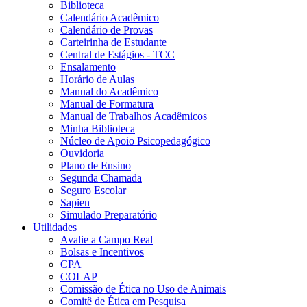
Biblioteca
Calendário Acadêmico
Calendário de Provas
Carteirinha de Estudante
Central de Estágios - TCC
Ensalamento
Horário de Aulas
Manual do Acadêmico
Manual de Formatura
Manual de Trabalhos Acadêmicos
Minha Biblioteca
Núcleo de Apoio Psicopedagógico
Ouvidoria
Plano de Ensino
Segunda Chamada
Seguro Escolar
Sapien
Simulado Preparatório
Utilidades
Avalie a Campo Real
Bolsas e Incentivos
CPA
COLAP
Comissão de Ética no Uso de Animais
Comitê de Ética em Pesquisa