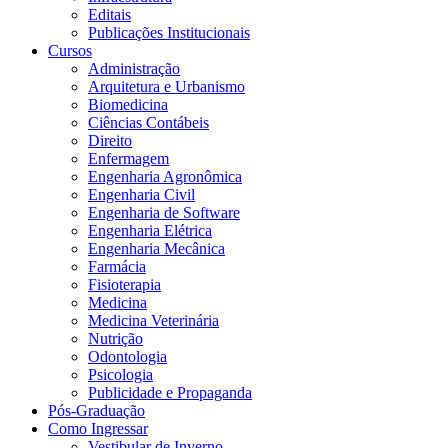
Editais
Publicações Institucionais
Cursos
Administração
Arquitetura e Urbanismo
Biomedicina
Ciências Contábeis
Direito
Enfermagem
Engenharia Agronômica
Engenharia Civil
Engenharia de Software
Engenharia Elétrica
Engenharia Mecânica
Farmácia
Fisioterapia
Medicina
Medicina Veterinária
Nutrição
Odontologia
Psicologia
Publicidade e Propaganda
Pós-Graduação
Como Ingressar
Vestibular de Inverno