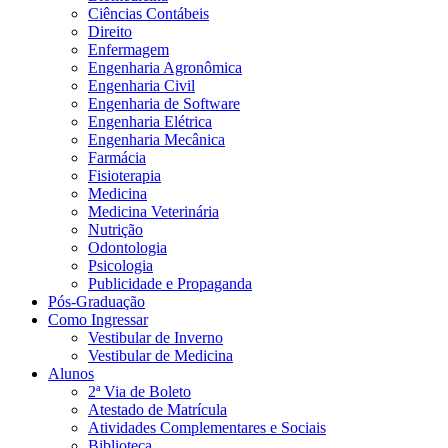
Ciências Contábeis
Direito
Enfermagem
Engenharia Agronômica
Engenharia Civil
Engenharia de Software
Engenharia Elétrica
Engenharia Mecânica
Farmácia
Fisioterapia
Medicina
Medicina Veterinária
Nutrição
Odontologia
Psicologia
Publicidade e Propaganda
Pós-Graduação
Como Ingressar
Vestibular de Inverno
Vestibular de Medicina
Alunos
2ª Via de Boleto
Atestado de Matrícula
Atividades Complementares e Sociais
Biblioteca