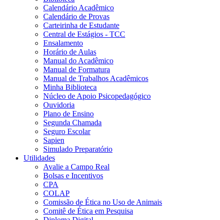
Calendário Acadêmico
Calendário de Provas
Carteirinha de Estudante
Central de Estágios - TCC
Ensalamento
Horário de Aulas
Manual do Acadêmico
Manual de Formatura
Manual de Trabalhos Acadêmicos
Minha Biblioteca
Núcleo de Apoio Psicopedagógico
Ouvidoria
Plano de Ensino
Segunda Chamada
Seguro Escolar
Sapien
Simulado Preparatório
Utilidades
Avalie a Campo Real
Bolsas e Incentivos
CPA
COLAP
Comissão de Ética no Uso de Animais
Comitê de Ética em Pesquisa
Diploma Digital