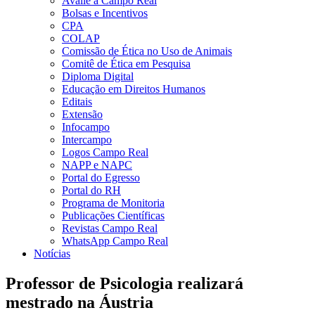
Avalie a Campo Real
Bolsas e Incentivos
CPA
COLAP
Comissão de Ética no Uso de Animais
Comitê de Ética em Pesquisa
Diploma Digital
Educação em Direitos Humanos
Editais
Extensão
Infocampo
Intercampo
Logos Campo Real
NAPP e NAPC
Portal do Egresso
Portal do RH
Programa de Monitoria
Publicações Científicas
Revistas Campo Real
WhatsApp Campo Real
Notícias
Professor de Psicologia realizará
mestrado na Áustria