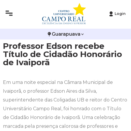
Login
Histórico
Administração
Vestibular de Inverno
2ª Via de Boleto
Avalie a Campo Real
Guarapuava
Reitoria
Arquitetura e Urbanismo
Vestibular de Medicina
Atestado de Matrícula
Bolsas e Incentivos
Professor Edson recebe
Infraestrutura
Biomedicina
Atividades Complementares e Sociais
CPA
Título de Cidadão Honorário
de Ivaiporã
Editais
Ciências Contábeis
Biblioteca
COLAP
Publicações Institucionais
Direito
Calendário Acadêmico
Comissão de Ética no Uso de Animais
Em uma noite especial na Câmara Municipal de
Ivaiporã, o professor Edson Aires da Silva,
Enfermagem
Calendário de Provas
Comitê de Ética em Pesquisa
superintendente das Coligadas UB e reitor do Centro
Universitário Campo Real, foi honrado com o Título
Engenharia Agronômica
Carteirinha de Estudante
Diploma Digital
de Cidadão Honorário de Ivaiporã. Uma celebração
marcada pela presença calorosa de professores e
Engenharia Civil
Central de Estágios - TCC
Educação em Direitos Humanos