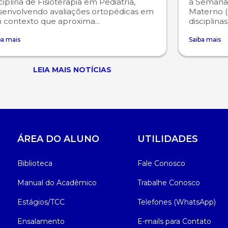
ciplina de Fisioterapia em Pediatria,
à Semana
senvolvendo avaliações ortopédicas em
Materno (
 contexto que aproxima...
disciplina
ba mais
Saiba mais
LEIA MAIS NOTÍCIAS
ÁREA DO ALUNO
UTILIDADES
Biblioteca
Fale Conosco
Manual do Acadêmico
Trabalhe Conosco
Estágios/TCC
Telefones (WhatsApp)
Ensalamento
E-mails para Contato