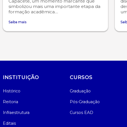
Capacete, um momento marcante que
dis
simbolizou mais uma importante etapa da
de
formação acadêmica....
um
Psicologia
Segunda Chamada
Publicações Científicas
Saiba mais
Sai
Publicidade e Propaganda
Seguro Escolar
Revistas Campo Real
Sapien
WhatsApp Campo Real
Simulado Preparatório
INSTITUIÇÃO
CURSOS
Histórico
Graduação
Reitoria
Pós-Graduação
Infraestrutura
Cursos EAD
Editais