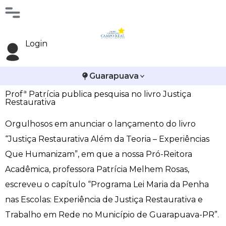
Histórico
Administração
Vestibular de Inverno
2ª Via de Boleto
Avalie a Campo Real
Login
Reitoria
Arquitetura e Urbanismo
Vestibular de Medicina
Atestado de Matrícula
Bolsas e Incentivos
Guarapuava
Infraestrutura
Biomedicina
Atividades Complementares e Sociais
CPA
Profª Patrícia publica pesquisa no livro Justiça
Restaurativa
Editais
Ciências Contábeis
Biblioteca
COLAP
Orgulhosos em anunciar o lançamento do livro
“Justiça Restaurativa Além da Teoria – Experiências
Publicações Institucionais
Direito
Calendário Acadêmico
Comissão de Ética no Uso de Animais
Que Humanizam”, em que a nossa Pró-Reitora
Enfermagem
Calendário de Provas
Comitê de Ética em Pesquisa
Acadêmica, professora Patrícia Melhem Rosas,
escreveu o capítulo “Programa Lei Maria da Penha
Engenharia Agronômica
Carteirinha de Estudante
Diploma Digital
nas Escolas: Experiência de Justiça Restaurativa e
Trabalho em Rede no Município de Guarapuava-PR”.
Engenharia Civil
Central de Estágios - TCC
Educação em Direitos Humanos