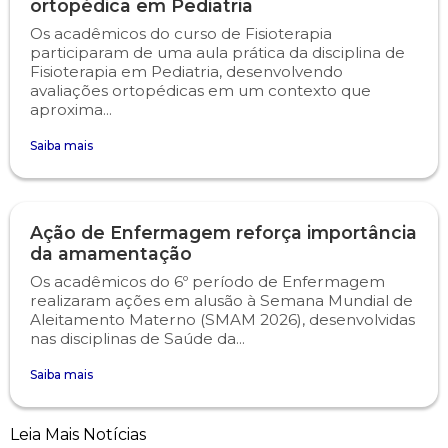
ortopédica em Pediatria
Os acadêmicos do curso de Fisioterapia
Psicologia
Segunda Chamada
Publicações Científicas
participaram de uma aula prática da disciplina de
Fisioterapia em Pediatria, desenvolvendo
avaliações ortopédicas em um contexto que
Publicidade e Propaganda
Seguro Escolar
Revistas Campo Real
aproxima...
Saiba mais
Sapien
WhatsApp Campo Real
Simulado Preparatório
Ação de Enfermagem reforça importância
da amamentação
Os acadêmicos do 6º período de Enfermagem
realizaram ações em alusão à Semana Mundial de
Aleitamento Materno (SMAM 2026), desenvolvidas
nas disciplinas de Saúde da...
Saiba mais
Leia Mais Notícias