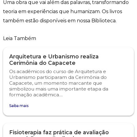
Uma obra que vai além das palavras, transformando
Engenharia de Software
Ensalamento
Editais
teoria em experiências que humanizam. Os livros
também estão disponíveis em nossa Biblioteca.
Engenharia Elétrica
Horário de Aulas
Extensão
Leia Também
Engenharia Mecânica
Manual do Acadêmico
Infocampo
Arquitetura e Urbanismo realiza
Farmácia
Manual de Formatura
Intercampo
Cerimônia do Capacete
Os acadêmicos do curso de Arquitetura e
Fisioterapia
Manual de Trabalhos Acadêmicos
Logos Campo Real
Urbanismo participaram da Cerimônia do
Capacete, um momento marcante que
Medicina
Minha Biblioteca
NAPP e NAPC
simbolizou mais uma importante etapa da
formação acadêmica....
Medicina Veterinária
Núcleo de Apoio Psicopedagógico
Portal do Egresso
Saiba mais
Nutrição
Ouvidoria
Portal do RH
Fisioterapia faz prática de avaliação
Odontologia
Plano de Ensino
Programa de Monitoria