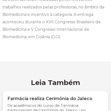
trabalhos realizados pelas professoras, no âmbito da
Engenharia de Software
Ensalamento
Editais
Biomedicina e incentivo à categoria. A entrega
Engenharia Elétrica
Horário de Aulas
Extensão
aconteceu durante o XVII Congresso Brasileiro de
Biomedicina e V Congresso Internacional de
Engenharia Mecânica
Manual do Acadêmico
Infocampo
Biomedicina, em Goiânia (GO).
Farmácia
Manual de Formatura
Intercampo
Fisioterapia
Manual de Trabalhos Acadêmicos
Logos Campo Real
Medicina
Minha Biblioteca
NAPP e NAPC
Leia Também
Medicina Veterinária
Núcleo de Apoio Psicopedagógico
Portal do Egresso
Nutrição
Ouvidoria
Portal do RH
Farmácia realiza Cerimônia do Jaleco
Os acadêmicos do curso de Farmácia
Odontologia
Plano de Ensino
Programa de Monitoria
participaram da Cerimônia do Jaleco, um