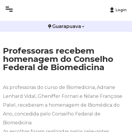
Login
Histórico
Administração
Vestibular de Inverno
2ª Via de Boleto
Avalie a Campo Real
Guarapuava
Reitoria
Arquitetura e Urbanismo
Vestibular de Medicina
Atestado de Matrícula
Bolsas e Incentivos
Professoras recebem
Infraestrutura
Biomedicina
Atividades Complementares e Sociais
CPA
homenagem do Conselho
Federal de Biomedicina
Editais
Ciências Contábeis
Biblioteca
COLAP
Publicações Institucionais
Direito
Calendário Acadêmico
Comissão de Ética no Uso de Animais
As professoras do curso de Biomedicina, Adriane
Lenhard Vidal, Gheniffer Fornari e Nilane Françoise
Enfermagem
Calendário de Provas
Comitê de Ética em Pesquisa
Patel, receberam a homenagem de Biomédica do
Engenharia Agronômica
Carteirinha de Estudante
Diploma Digital
Ano, concedida pelo Conselho Federal de
Biomedicina.
Engenharia Civil
Central de Estágios - TCC
Educação em Direitos Humanos
As escolhas foram realizadas pelos relevantes