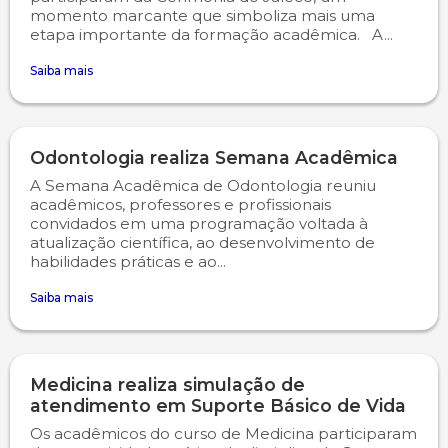
momento marcante que simboliza mais uma
etapa importante da formação acadêmica. A...
Psicologia
Segunda Chamada
Publicações Científicas
Saiba mais
Publicidade e Propaganda
Seguro Escolar
Revistas Campo Real
Sapien
WhatsApp Campo Real
Odontologia realiza Semana Acadêmica
A Semana Acadêmica de Odontologia reuniu
Simulado Preparatório
acadêmicos, professores e profissionais
convidados em uma programação voltada à
atualização científica, ao desenvolvimento de
habilidades práticas e ao...
Saiba mais
Medicina realiza simulação de
atendimento em Suporte Básico de Vida
Os acadêmicos do curso de Medicina participaram