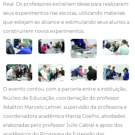
Real. Os professores extraíram ideias para realizarem
Engenharia de Software
Ensalamento
Editais
seus experimentos nas escolas, utilizando materiais
que estejam ao alcance e estimulando seus alunos a
Engenharia Elétrica
Horário de Aulas
Extensão
construírem novos experimentos.
Engenharia Mecânica
Manual do Acadêmico
Infocampo
Farmácia
Manual de Formatura
Intercampo
Fisioterapia
Manual de Trabalhos Acadêmicos
Logos Campo Real
Medicina
Minha Biblioteca
NAPP e NAPC
O evento contou com a parceria entre a instituição,
Núcleo de Educação, coordenação do professor
Medicina Veterinária
Núcleo de Apoio Psicopedagógico
Portal do Egresso
Adailton Marcelo Lehrer, supervisão da professora e
coordenadora acadêmica Marcia Coelho, atividades
Nutrição
Ouvidoria
Portal do RH
elaboradas pelo professor Julio Cabral e apoio dos
Odontologia
Plano de Ensino
Programa de Monitoria
acadêmicos do Programa de Extensão das