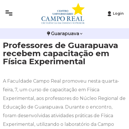
Login
Histórico
Administração
Vestibular de Inverno
2ª Via de Boleto
Avalie a Campo Real
Guarapuava
Reitoria
Arquitetura e Urbanismo
Vestibular de Medicina
Atestado de Matrícula
Bolsas e Incentivos
Professores de Guarapuava
Infraestrutura
Biomedicina
Atividades Complementares e Sociais
CPA
recebem capacitação em
Física Experimental
Editais
Ciências Contábeis
Biblioteca
COLAP
Publicações Institucionais
Direito
Calendário Acadêmico
Comissão de Ética no Uso de Animais
A Faculdade Campo Real promoveu nesta quarta-
feira, 7, um curso de capacitação em Física
Enfermagem
Calendário de Provas
Comitê de Ética em Pesquisa
Experimental, aos professores do Núcleo Regional de
Educação de Guarapuava. Durante o encontro,
Engenharia Agronômica
Carteirinha de Estudante
Diploma Digital
foram desenvolvidas atividades práticas de Física
Experimental, utilizando o laboratório da Campo
Engenharia Civil
Central de Estágios - TCC
Educação em Direitos Humanos