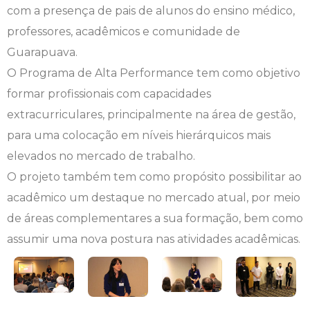
com a presença de pais de alunos do ensino médico,
Engenharia de Software
Ensalamento
Editais
professores, acadêmicos e comunidade de
Guarapuava.
Engenharia Elétrica
Horário de Aulas
Extensão
O Programa de Alta Performance tem como objetivo
formar profissionais com capacidades
Engenharia Mecânica
Manual do Acadêmico
Infocampo
extracurriculares, principalmente na área de gestão,
Farmácia
Manual de Formatura
Intercampo
para uma colocação em níveis hierárquicos mais
elevados no mercado de trabalho.
Fisioterapia
Manual de Trabalhos Acadêmicos
Logos Campo Real
O projeto também tem como propósito possibilitar ao
acadêmico um destaque no mercado atual, por meio
Medicina
Minha Biblioteca
NAPP e NAPC
de áreas complementares a sua formação, bem como
Medicina Veterinária
Núcleo de Apoio Psicopedagógico
Portal do Egresso
assumir uma nova postura nas atividades acadêmicas.
Nutrição
Ouvidoria
Portal do RH
Odontologia
Plano de Ensino
Programa de Monitoria