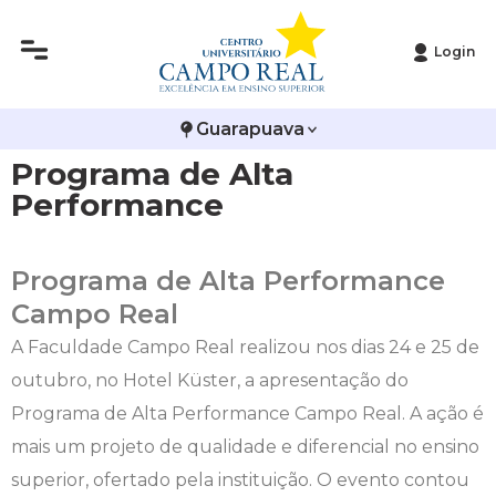
Login
Histórico
Administração
Vestibular de Inverno
2ª Via de Boleto
Avalie a Campo Real
Guarapuava
Reitoria
Arquitetura e Urbanismo
Vestibular de Medicina
Atestado de Matrícula
Bolsas e Incentivos
Programa de Alta
Infraestrutura
Biomedicina
Atividades Complementares e Sociais
CPA
Performance
Editais
Ciências Contábeis
Biblioteca
COLAP
Programa de Alta Performance
Campo Real
Publicações Institucionais
Direito
Calendário Acadêmico
Comissão de Ética no Uso de Animais
A Faculdade Campo Real realizou nos dias 24 e 25 de
Enfermagem
Calendário de Provas
Comitê de Ética em Pesquisa
outubro, no Hotel Küster, a apresentação do
Programa de Alta Performance Campo Real. A ação é
Engenharia Agronômica
Carteirinha de Estudante
Diploma Digital
mais um projeto de qualidade e diferencial no ensino
Engenharia Civil
Central de Estágios - TCC
Educação em Direitos Humanos
superior, ofertado pela instituição. O evento contou