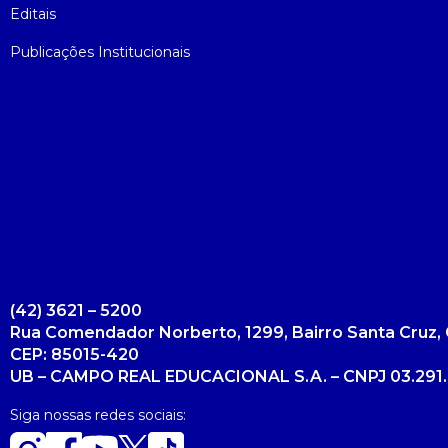
Editais
Psicologia
Segunda Chamada
Publicações Científicas
Publicações Institucionais
Publicidade e Propaganda
Seguro Escolar
Revistas Campo Real
Sapien
WhatsApp Campo Real
Simulado Preparatório
(42) 3621 – 5200
Rua Comendador Norberto, 1299, Bairro Santa Cruz, 
CEP: 85015-420
UB – CAMPO REAL EDUCACIONAL S.A. – CNPJ 03.291.
Siga nossas redes sociais: