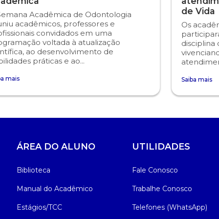
adêmica
atendim
de Vida
Semana Acadêmica de Odontologia
uniu acadêmicos, professores e
Os acadêm
ofissionais convidados em uma
participa
ogramação voltada à atualização
disciplina
ntífica, ao desenvolvimento de
vivencian
ilidades práticas e ao...
atendiment
ba mais
Saiba mais
ÁREA DO ALUNO
UTILIDADES
Biblioteca
Fale Conosco
Manual do Acadêmico
Trabalhe Conosco
Estágios/TCC
Telefones (WhatsApp)