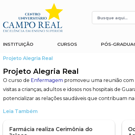
Histórico
Administração
Vestibular de Inverno
2ª Via de Boleto
Avalie a Campo Real
Reitoria
Arquitetura e Urbanismo
Vestibular de Medicina
Atestado de Matrícula
Bolsas e Incentivos
INSTITUIÇÃO
CURSOS
PÓS-GRADUA
Infraestrutura
Biomedicina
Atividades Complementares e Sociais
CPA
Projeto Alegria Real
Editais
Ciências Contábeis
Biblioteca
COLAP
Projeto Alegria Real
O curso de
Enfermagem
promoveu uma reunião com os 
Publicações Institucionais
Direito
Calendário Acadêmico
Comissão de Ética no Uso de Animais
visitas a crianças, adultos e idosos nos hospitais de Gu
potencializar as relações saudáveis que contribuam na
Enfermagem
Calendário de Provas
Comitê de Ética em Pesquisa
Leia Também
Engenharia Agronômica
Carteirinha de Estudante
Diploma Digital
Farmácia realiza Cerimônia do
Od
Engenharia Civil
Central de Estágios - TCC
Educação em Direitos Humanos