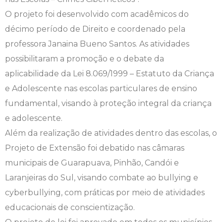
O projeto foi desenvolvido com acadêmicos do
Engenharia de Software
Ensalamento
Editais
décimo período de Direito e coordenado pela
Engenharia Elétrica
Horário de Aulas
Extensão
professora Janaina Bueno Santos. As atividades
possibilitaram a promoção e o debate da
Engenharia Mecânica
Manual do Acadêmico
Infocampo
aplicabilidade da Lei 8.069/1999 – Estatuto da Criança
e Adolescente nas escolas particulares de ensino
Farmácia
Manual de Formatura
Intercampo
fundamental, visando à proteção integral da criança
e adolescente.
Fisioterapia
Manual de Trabalhos Acadêmicos
Logos Campo Real
Além da realização de atividades dentro das escolas, o
Medicina
Minha Biblioteca
NAPP e NAPC
Projeto de Extensão foi debatido nas câmaras
municipais de Guarapuava, Pinhão, Candói e
Medicina Veterinária
Núcleo de Apoio Psicopedagógico
Portal do Egresso
Laranjeiras do Sul, visando combate ao bullying e
cyberbullying, com práticas por meio de atividades
Nutrição
Ouvidoria
Portal do RH
educacionais de conscientização.
Odontologia
Plano de Ensino
Programa de Monitoria