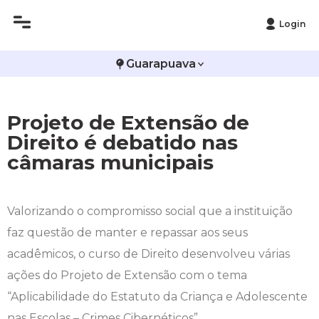
Login
Histórico
Administração
Vestibular de Inverno
2ª Via de Boleto
Avalie a Campo Real
Guarapuava
Reitoria
Arquitetura e Urbanismo
Vestibular de Medicina
Atestado de Matrícula
Bolsas e Incentivos
Projeto de Extensão de
Infraestrutura
Biomedicina
Atividades Complementares e Sociais
CPA
Direito é debatido nas
câmaras municipais
Editais
Ciências Contábeis
Biblioteca
COLAP
Publicações Institucionais
Direito
Calendário Acadêmico
Comissão de Ética no Uso de Animais
Valorizando o compromisso social que a instituição
faz questão de manter e repassar aos seus
Enfermagem
Calendário de Provas
Comitê de Ética em Pesquisa
acadêmicos, o curso de Direito desenvolveu várias
Engenharia Agronômica
Carteirinha de Estudante
Diploma Digital
ações do Projeto de Extensão com o tema
“Aplicabilidade do Estatuto da Criança e Adolescente
Engenharia Civil
Central de Estágios - TCC
Educação em Direitos Humanos
nas Escolas – Crimes Cibernéticos”.