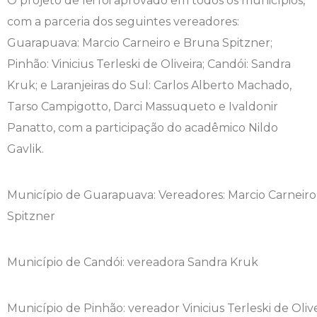
O projeto de lei foi aprovado em todos os municípios,
com a parceria dos seguintes vereadores:
Psicologia
Segunda Chamada
Publicações Científicas
Guarapuava: Marcio Carneiro e Bruna Spitzner;
Pinhão: Vinicius Terleski de Oliveira; Candói: Sandra
Publicidade e Propaganda
Seguro Escolar
Revistas Campo Real
Kruk; e Laranjeiras do Sul: Carlos Alberto Machado,
Sapien
WhatsApp Campo Real
Tarso Campigotto, Darci Massuqueto e Ivaldonir
Panatto, com a participação do acadêmico Nildo
Simulado Preparatório
Gavlik.
Município de Guarapuava: Vereadores: Marcio Carneiro
Spitzner
Município de Candói: vereadora Sandra Kruk
Município de Pinhão: vereador Vinicius Terleski de Olive