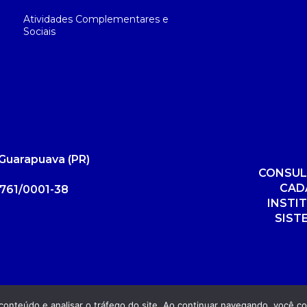
Atividades Complementares e
Sociais
Guarapuava (PR)
CONSUL
CAD
761/0001-38
INSTI
SIST
r conteúdo e analisar o tráfego do site. Ao continuar navegando, você 