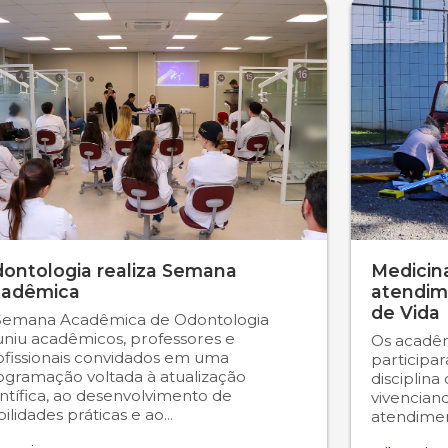
ontologia realiza Semana
Medicina
adêmica
atendim
de Vida
Semana Acadêmica de Odontologia
uniu acadêmicos, professores e
Os acadêm
ofissionais convidados em uma
participa
ogramação voltada à atualização
disciplina
ntífica, ao desenvolvimento de
vivencian
ilidades práticas e ao...
atendiment