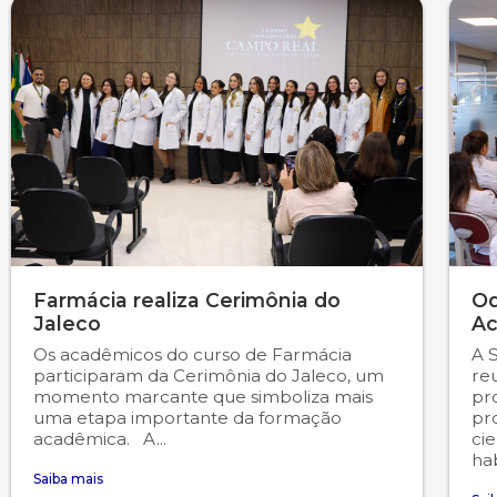
Farmácia realiza Cerimônia do
Od
Jaleco
Ac
Os acadêmicos do curso de Farmácia
A 
participaram da Cerimônia do Jaleco, um
re
momento marcante que simboliza mais
pr
uma etapa importante da formação
pr
acadêmica. A...
cie
hab
Saiba mais