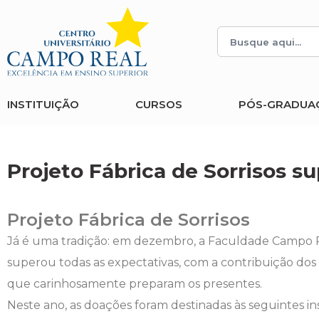
Histórico
Administração
Vestibular de Inverno
2ª Via de Boleto
Avalie a Campo Real
Reitoria
Arquitetura e Urbanismo
Vestibular de Medicina
Atestado de Matrícula
Bolsas e Incentivos
INSTITUIÇÃO
CURSOS
PÓS-GRADUA
Infraestrutura
Biomedicina
Atividades Complementares e Sociais
CPA
Editais
Ciências Contábeis
Biblioteca
COLAP
Projeto Fábrica de Sorrisos s
Publicações Institucionais
Direito
Calendário Acadêmico
Comissão de Ética no Uso de Animais
Projeto Fábrica de Sorrisos
Enfermagem
Calendário de Provas
Comitê de Ética em Pesquisa
Já é uma tradição: em dezembro, a Faculdade Campo Rea
superou todas as expectativas, com a contribuição dos
Engenharia Agronômica
Carteirinha de Estudante
Diploma Digital
que carinhosamente preparam os presentes.
Neste ano, as doações foram destinadas às seguintes i
Engenharia Civil
Central de Estágios - TCC
Educação em Direitos Humanos