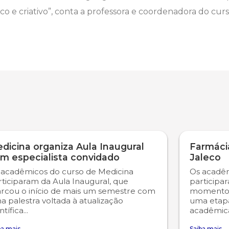
o e criativo”, conta a professora e coordenadora do curs
dicina organiza Aula Inaugural
Farmácia
m especialista convidado
Jaleco
 acadêmicos do curso de Medicina
Os acadêm
rticiparam da Aula Inaugural, que
participa
rcou o início de mais um semestre com
momento 
 palestra voltada à atualização
uma etap
ntífica...
acadêmica
ba mais
Saiba mais