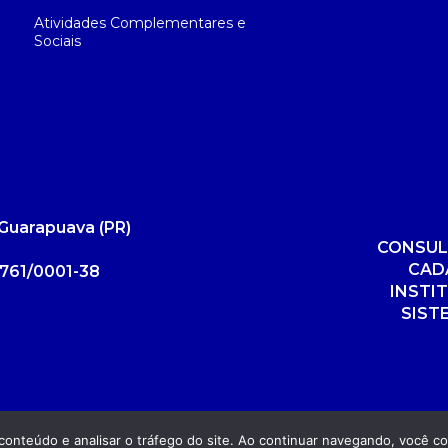
Atividades Complementares e
Sociais
Guarapuava (PR)
CONSUL
CAD
761/0001-38
INSTI
SIST
r conteúdo e analisar o tráfego do site. Ao continuar navegando, você 
Dese