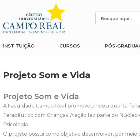
Histórico
Administração
Vestibular de Inverno
2ª Via de Boleto
Avalie a Campo Real
Reitoria
Arquitetura e Urbanismo
Vestibular de Medicina
Atestado de Matrícula
Bolsas e Incentivos
INSTITUIÇÃO
CURSOS
PÓS-GRADUA
Infraestrutura
Biomedicina
Atividades Complementares e Sociais
CPA
Editais
Ciências Contábeis
Biblioteca
COLAP
Projeto Som e Vida
Publicações Institucionais
Direito
Calendário Acadêmico
Comissão de Ética no Uso de Animais
Projeto Som e Vida
Enfermagem
Calendário de Provas
Comitê de Ética em Pesquisa
A Faculdade Campo Real promoveu nessa quarta-feira
Terapêutico com Crianças. A ação faz parte do Núcl
Engenharia Agronômica
Carteirinha de Estudante
Diploma Digital
Psicologia.
O projeto possui como objetivo desenvolver, por meio de 
Engenharia Civil
Central de Estágios - TCC
Educação em Direitos Humanos