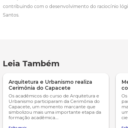
contribuindo com o desenvolvimento do raciocínio lógic
Psicologia
Segunda Chamada
Publicações Científicas
Santos.
Publicidade e Propaganda
Seguro Escolar
Revistas Campo Real
Sapien
WhatsApp Campo Real
Simulado Preparatório
Leia Também
Arquitetura e Urbanismo realiza
Me
Cerimônia do Capacete
co
Os acadêmicos do curso de Arquitetura e
Os
Urbanismo participaram da Cerimônia do
pa
Capacete, um momento marcante que
ma
simbolizou mais uma importante etapa da
uma
formação acadêmica....
cie
Saiba mais
Sai