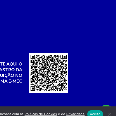
TE AQUI O
ASTRO DA
TUIÇÃO NO
EMA E-MEC
concorda com as
Políticas de Cookies
e de
Privacidade
Aceito
nvolvimento: POR FUEL AGÊNCIA WEB