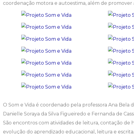
coordenação motora e autoestima, além de promover a s
Engenharia de Software
Ensalamento
Editais
Engenharia Elétrica
Horário de Aulas
Extensão
Engenharia Mecânica
Manual do Acadêmico
Infocampo
Farmácia
Manual de Formatura
Intercampo
Fisioterapia
Manual de Trabalhos Acadêmicos
Logos Campo Real
Medicina
Minha Biblioteca
NAPP e NAPC
Medicina Veterinária
Núcleo de Apoio Psicopedagógico
Portal do Egresso
O Som e Vida é coordenado pela professora Ana Bela d
Danielle Soraya da Silva Figueiredo e Fernanda de Cass
Nutrição
Ouvidoria
Portal do RH
São encontros com atividades de leitura, contação de
evolução do aprendizado educacional, leitura e escrit
Odontologia
Plano de Ensino
Programa de Monitoria